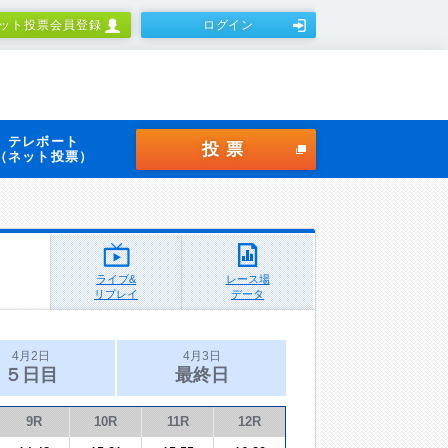
ット投票会員登録
ログイン
テレボート
投票
（ネット投票）
ライブ&
レース場
リプレイ
データ
4月2日
4月3日
５日目
最終日
9R
10R
11R
12R