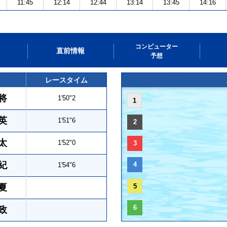
11:45
12:14
12:44
13:14
13:45
14:16
コンピューター
直前情報
予想
レースタイム
将
1'50"2
1
英
1'51"6
2
太
1'52"0
3
紀
4
1'54"6
夏
5
6
政