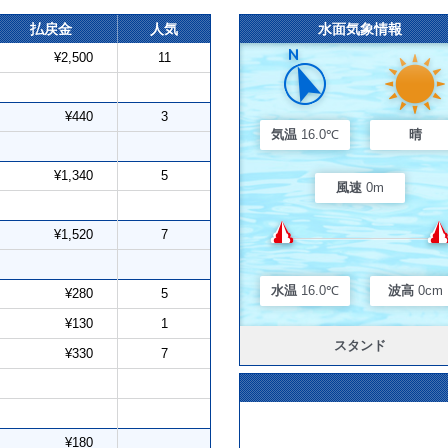
払戻金
人気
水面気象情報
¥2,500
11
¥440
3
気温
16.0℃
晴
¥1,340
5
風速
0m
¥1,520
7
水温
16.0℃
波高
0cm
¥280
5
¥130
1
スタンド
¥330
7
¥180