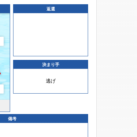
返還
決まり手
逃げ
備考