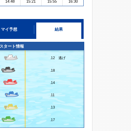
14:48
15:21
15:55
16:30
マイ予想
結果
スタート情報
.12 逃げ
.18
.14
.11
.13
.17