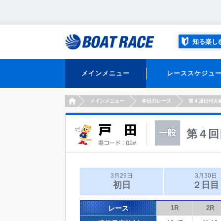
知る楽し
メインメニュー
レーススケジュ
HOME
メインメニュー
本日のレース
第４回日刊大
第４回
3月29日
3月30日
初日
２日目
レース
1R
2R