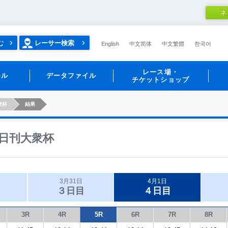
ネ
む
レーサー検索
English
中文简体
中文繁體
한국어
レース場・
ール
データファイル
チケットショップ
衆杯
結果
日刊大衆杯
3月31日
4月1日
３日目
４日目
3R
4R
5R
6R
7R
8R