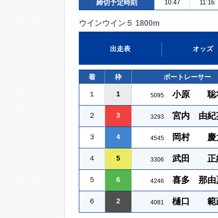
締切予定時刻
10:47
11:16
ウインウイン５ 1800m
出走表
オッズ
着
枠
ボートレーサー
小原 聡
１
1
5095
宮内 由紀
２
3
3293
岡村 慶
３
4
4545
武田 正
４
5
3306
喜多 那由
５
6
4246
樋口 範
６
2
4081