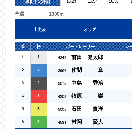
締切予定時刻
15:23
15:57
16:30
1
予選 1800m
出走表
オッズ
着
枠
ボートレーサー
レ
前田 健太郎
１
1
4346
作間 章
２
4
3966
中島 秀治
３
2
5075
牧原 崇
４
3
4303
石田 貴洋
５
5
5005
村岡 賢人
６
6
4584