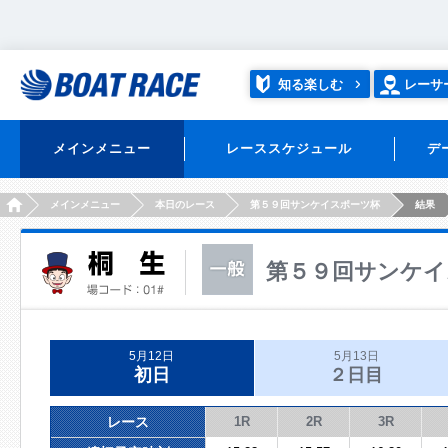
知る楽しむ
レーサ
メインメニュー
レーススケジュール
デ
HOME
メインメニュー
本日のレース
第５９回サンケイスポーツ杯
結果
第５９回サンケイ
5月12日
5月13日
初日
２日目
レース
1R
2R
3R