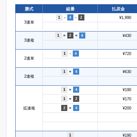
勝式
組番
払戻金
1
-
4
-
2
¥1,890
3連単
1
=
2
=
4
¥430
3連複
1
-
4
¥720
2連単
1
=
4
¥630
2連複
1
=
4
¥190
1
=
2
¥170
拡連複
2
=
4
¥200
1
¥190