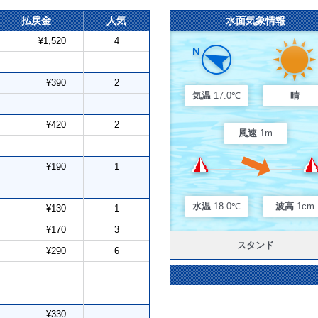
払戻金
人気
水面気象情報
¥1,520
4
¥390
2
気温
17.0℃
晴
¥420
2
風速
1m
¥190
1
水温
18.0℃
波高
1cm
¥130
1
¥170
3
スタンド
¥290
6
¥330