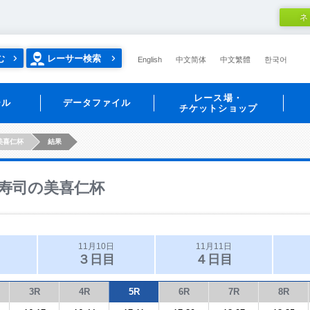
ネ
む
レーサー検索
English
中文简体
中文繁體
한국어
レース場・
ール
データファイル
チケットショップ
美喜仁杯
結果
寿司の美喜仁杯
11月10日
11月11日
３日目
４日目
3R
4R
5R
6R
7R
8R