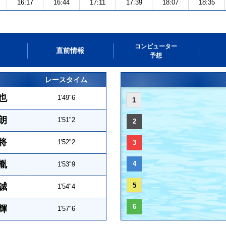
16:17
16:44
17:11
17:39
18:07
18:35
コンピューター
直前情報
予想
レースタイム
也
1'49"6
1
朗
1'51"2
2
将
1'52"2
3
胤
4
1'53"9
誠
5
1'54"4
6
輝
1'57"6