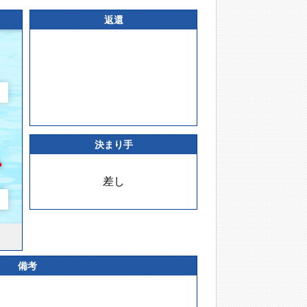
返還
決まり手
差し
備考