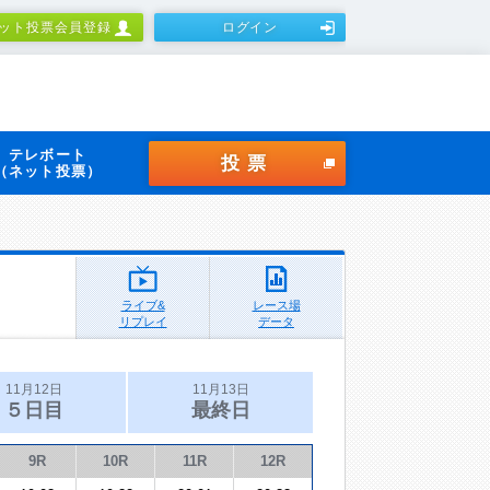
ット投票会員登録
ログイン
テレボート
投票
（ネット投票）
ライブ&
レース場
リプレイ
データ
11月12日
11月13日
５日目
最終日
9R
10R
11R
12R