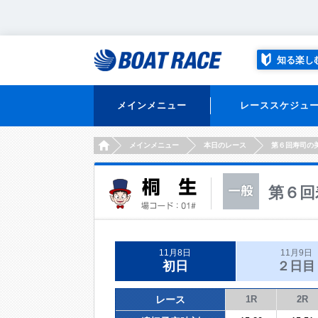
知る楽し
メインメニュー
レーススケジュ
HOME
メインメニュー
本日のレース
第６回寿司の
第６回
11月8日
11月9日
初日
２日目
レース
1R
2R