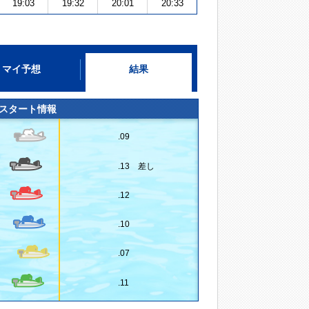
19:03
19:32
20:01
20:33
マイ予想
結果
スタート情報
.09
.13 差し
.12
.10
.07
.11