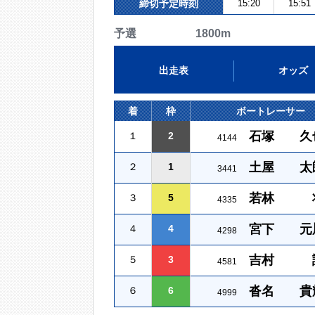
締切予定時刻
15:20
15:51
予選 1800m
出走表
オッズ
着
枠
ボートレーサー
石塚 久
１
2
4144
土屋 太
２
1
3441
若林 
３
5
4335
宮下 元
４
4
4298
吉村 
５
3
4581
沓名 貴
６
6
4999