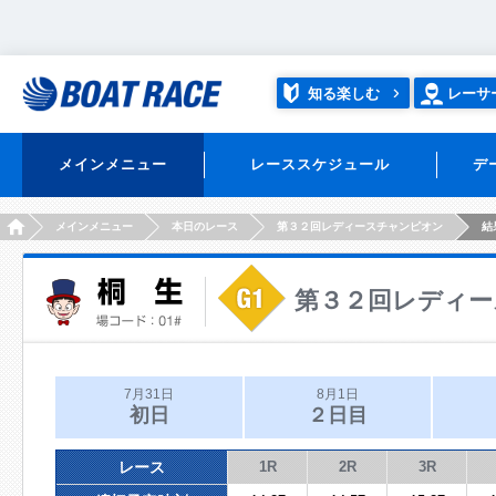
知る楽しむ
レーサ
メインメニュー
レーススケジュール
デ
HOME
メインメニュー
本日のレース
第３２回レディースチャンピオン
結
第３２回レディー
7月31日
8月1日
初日
２日目
レース
1R
2R
3R