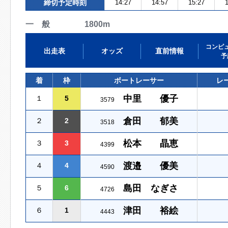
締切予定時刻
14:27
14:57
15:27
1
一 般 1800m
コンピ
出走表
オッズ
直前情報
予
着
枠
ボートレーサー
レ
中里 優子
１
5
3579
倉田 郁美
２
2
3518
松本 晶恵
３
3
4399
渡邉 優美
４
4
4590
島田 なぎさ
５
6
4726
津田 裕絵
６
1
4443