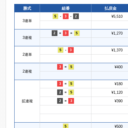
勝式
組番
払戻金
5
-
3
-
2
¥5,510
3連単
2
=
3
=
5
¥1,270
3連複
5
-
3
¥1,370
2連単
3
=
5
¥400
2連複
3
=
5
¥180
2
=
5
¥1,120
拡連複
2
=
3
¥390
5
¥500