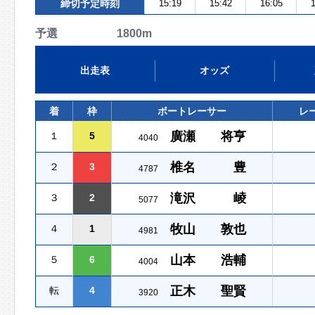
締切予定時刻
15:19
15:42
16:05
1
予選 1800m
出走表
オッズ
着
枠
ボートレーサー
レ
廣瀬 将亨
１
5
4040
椎名 豊
２
3
4787
滝沢 崚
３
2
5077
牧山 敦也
４
1
4981
山本 浩輔
５
6
4004
正木 聖賢
転
4
3920