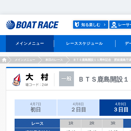
知る楽しむ
レーサ
メインメニュー
レーススケジュール
デ
HOME
メインメニュー
本日のレース
ＢＴＳ鹿島開設１１周年記念 肥前鹿島干
ＢＴＳ鹿島開設１
4月7日
4月8日
4月9日
初日
２日目
３日目
レース
1R
2R
3R