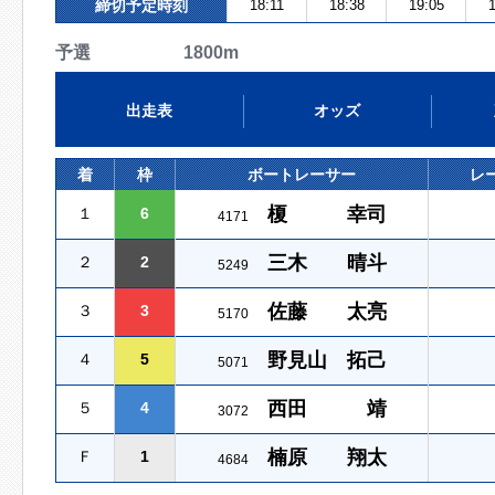
締切予定時刻
18:11
18:38
19:05
1
予選 1800m
出走表
オッズ
着
枠
ボートレーサー
レ
榎 幸司
１
6
4171
三木 晴斗
２
2
5249
佐藤 太亮
３
3
5170
野見山 拓己
４
5
5071
西田 靖
５
4
3072
楠原 翔太
Ｆ
1
4684