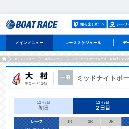
知る楽しむ
レーサ
メインメニュー
レーススケジュール
デ
HOME
メインメニュー
本日のレース
ミッドナイトボートレースｉｎ大村６マン
ミッドナイトボー
12月7日
12月8日
初日
２日目
レース
1R
2R
3R