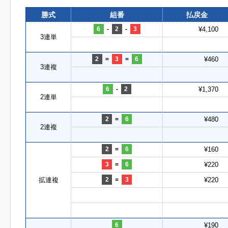
勝式
組番
払戻金
6
-
2
-
3
¥4,100
3連単
2
=
3
=
6
¥460
3連複
6
-
2
¥1,370
2連単
2
=
6
¥480
2連複
2
=
6
¥160
3
=
6
¥220
拡連複
2
=
3
¥220
6
¥190