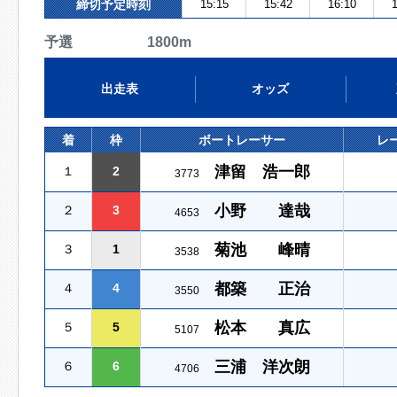
締切予定時刻
15:15
15:42
16:10
1
予選 1800m
出走表
オッズ
着
枠
ボートレーサー
レ
津留 浩一郎
１
2
3773
小野 達哉
２
3
4653
菊池 峰晴
３
1
3538
都築 正治
４
4
3550
松本 真広
５
5
5107
三浦 洋次朗
６
6
4706