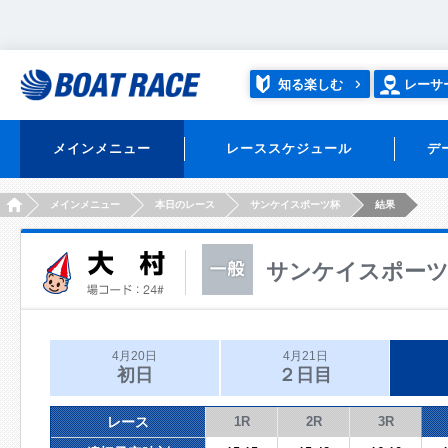
知る楽しむ
レーサ
メインメニュー
レーススケジュール
デ
HOME
メインメニュー
本日のレース
サンケイスポーツ杯
結果
サンケイスポー
4月20日
4月21日
初日
２日目
レース
1R
2R
3R