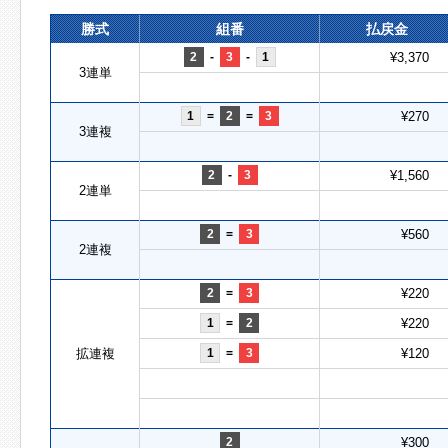
勝式
組番
払戻金
2
-
3
-
1
¥3,370
3連単
1
=
2
=
3
¥270
3連複
2
-
3
¥1,560
2連単
2
=
3
¥560
2連複
2
=
3
¥220
1
=
2
¥220
拡連複
1
=
3
¥120
2
¥300