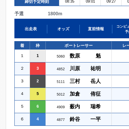
締切予定時刻
08:35
09:01
09:27
0
予選 1800m
コンピ
出走表
オッズ
直前情報
予
着
枠
ボートレーサー
レ
数原 魁
１
1
5060
川原 祐明
２
3
4852
三村 岳人
３
2
5111
加倉 侑征
４
5
5012
薮内 瑞希
５
6
4909
鈴谷 一平
６
4
4877