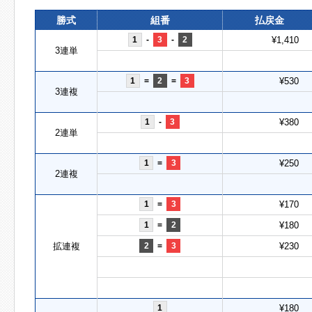
勝式
組番
払戻金
1
-
3
-
2
¥1,410
3連単
1
=
2
=
3
¥530
3連複
1
-
3
¥380
2連単
1
=
3
¥250
2連複
1
=
3
¥170
1
=
2
¥180
拡連複
2
=
3
¥230
1
¥180