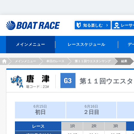
知る楽しむ
レーサ
メインメニュー
レーススケジュール
デ
HOME
メインメニュー
本日のレース
第１１回ウエスタンヤング
結果
第１１回ウエスタ
6月15日
6月16日
初日
２日目
レース
1R
2R
3R