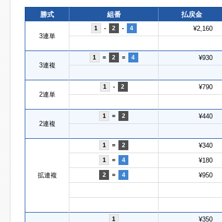
勝式
組番
払戻金
1
-
2
-
4
¥2,160
3連単
1
=
2
=
4
¥930
3連複
1
-
2
¥790
2連単
1
=
2
¥440
2連複
1
=
2
¥340
1
=
4
¥180
拡連複
2
=
4
¥950
1
¥350