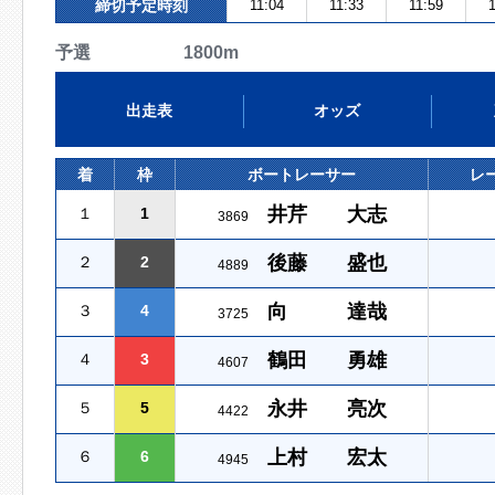
締切予定時刻
11:04
11:33
11:59
1
予選 1800m
出走表
オッズ
着
枠
ボートレーサー
レ
井芹 大志
１
1
3869
後藤 盛也
２
2
4889
向 達哉
３
4
3725
鶴田 勇雄
４
3
4607
永井 亮次
５
5
4422
上村 宏太
６
6
4945