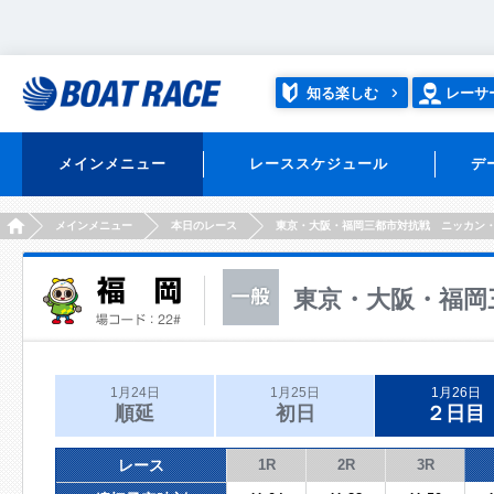
知る楽しむ
レーサ
メインメニュー
レーススケジュール
デ
HOME
メインメニュー
本日のレース
東京・大阪・福岡三都市対抗戦 ニッカン
東京・大阪・福岡
1月24日
1月25日
1月26日
順延
初日
２日目
レース
1R
2R
3R