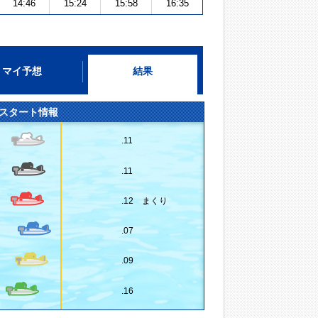
14:46
15:24
15:58
16:35
マイ予想
結果
スタート情報
.11
.11
.12 まくり
.07
.09
.16