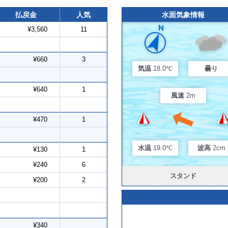
払戻金
人気
水面気象情報
¥3,560
11
¥660
3
気温
18.0℃
曇り
¥640
1
風速
2m
¥470
1
水温
19.0℃
波高
2cm
¥130
1
¥240
6
スタンド
¥200
2
¥340