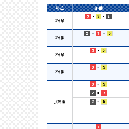
勝式
組番
3
-
5
-
2
3連単
2
=
3
=
5
3連複
3
-
5
2連単
3
=
5
2連複
3
=
5
2
=
3
拡連複
2
=
5
3