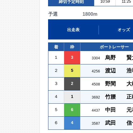
締切予定時刻
10:59
11:25
予選 1800m
出走表
オッズ
着
枠
ボートレーサー
烏野 賢
１
3
3304
渡辺 浩
２
5
4256
野間 大
３
2
4508
竹腰 正
４
1
3692
中田 元
５
6
4437
武田 信
６
4
3587