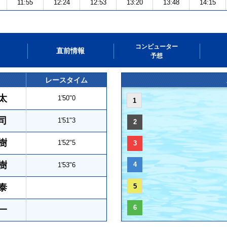
11:55
12:24
12:53
13:20
13:48
14:15
コンピューター
直前情報
予想
レースタイム
太
1'50"0
1
司
1'51"3
2
樹
1'52"5
3
樹
4
1'53"6
泰
5
6
一