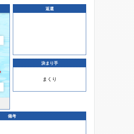
返還
決まり手
まくり
備考