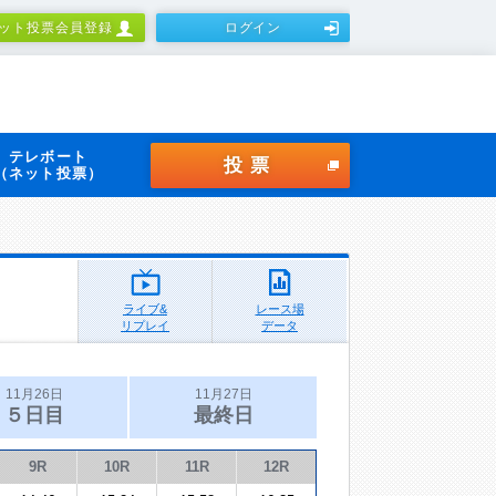
ット投票会員登録
ログイン
テレボート
投票
（ネット投票）
ライブ&
レース場
リプレイ
データ
11月26日
11月27日
５日目
最終日
9R
10R
11R
12R