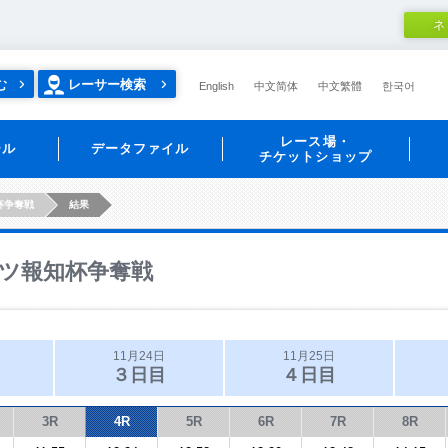
ネ
む
レーサー検索
English
中文简体
中文繁體
한국어
レース場・
ール
データファイル
チケットショップ
杯争奪戦
結果
ツ報知杯争奪戦
11月24日
11月25日
３日目
４日目
3R
4R
5R
6R
7R
8R