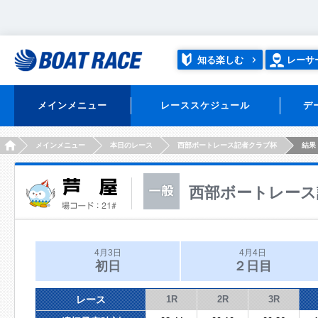
知る楽しむ
レーサ
メインメニュー
レーススケジュール
デ
HOME
メインメニュー
本日のレース
西部ボートレース記者クラブ杯
結果
西部ボートレース
4月3日
4月4日
初日
２日目
レース
1R
2R
3R