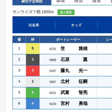
締切予定時刻
08:44
09:10
09:36
1
サンライズＹ戦 1800m
進入固定
出走表
オッズ
着
枠
ボートレーサー
レ
笠 雅雄
１
5
4232
石原 翼
２
2
4989
藤丸 光一
３
3
3297
北村 征嗣
４
1
3997
武富 智亮
５
6
4531
宮村 勇哉
６
4
5020