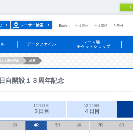
ネ
む
レーサー検索
English
中文简体
中文繁體
한국어
レース場・
ール
データファイル
チケットショップ
設１３周年記念
結果
日向開設１３周年記念
12月18日
12月19日
３日目
４日目
3R
4R
5R
6R
7R
8R