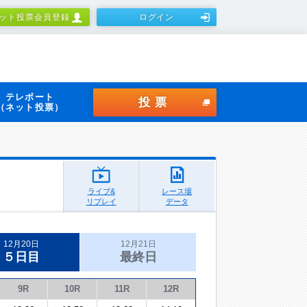
ット投票会員登録
ログイン
テレボート
投票
（ネット投票）
ライブ&
レース場
リプレイ
データ
12月20日
12月21日
５日目
最終日
9R
10R
11R
12R