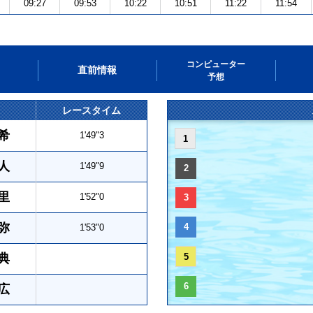
09:27
09:53
10:22
10:51
11:22
11:54
コンピューター
直前情報
予想
レースタイム
希
1'49"3
1
人
1'49"9
2
里
1'52"0
3
弥
4
1'53"0
典
5
6
広