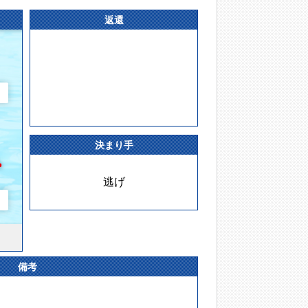
返還
決まり手
逃げ
備考