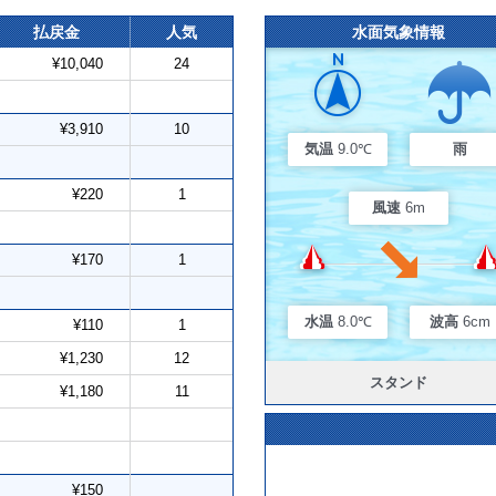
払戻金
人気
水面気象情報
¥10,040
24
¥3,910
10
気温
9.0℃
雨
¥220
1
風速
6m
¥170
1
水温
8.0℃
波高
6cm
¥110
1
¥1,230
12
スタンド
¥1,180
11
¥150