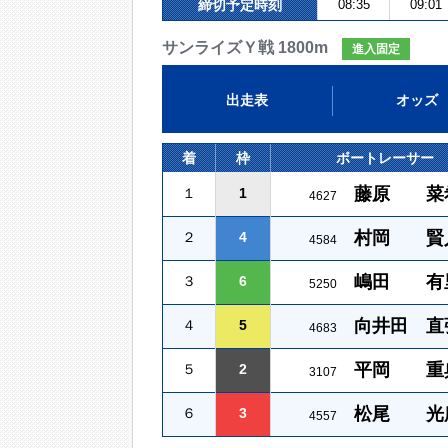
締切予定時刻
08:35
09:01
サンライズＹ戦 1800m
進入固定
出走表
オッズ
着
枠
ボートレーサー
藤原 菜
１
1
4627
村岡 賢
２
4
4584
嶋田 有
３
6
5250
向井田 直
４
5
4683
平岡 重
５
2
3107
松尾 光
６
3
4557