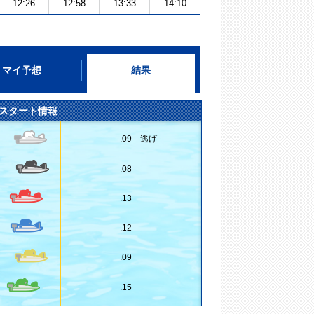
12:26
12:58
13:33
14:10
マイ予想
結果
スタート情報
.09 逃げ
.08
.13
.12
.09
.15