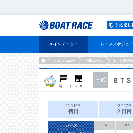
知る楽し
メインメニュー
レーススケジュ
HOME
メインメニュー
本日のレース
ＢＴＳ日向開
ＢＴＳ
12月16日
12月17日
初日
２日目
レース
1R
2R