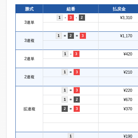
勝式
組番
払戻金
1
-
3
-
2
¥3,310
3連単
1
=
2
=
3
¥1,170
3連複
1
-
3
¥420
2連単
1
=
3
¥210
2連複
1
=
3
¥220
1
=
2
¥670
拡連複
2
=
3
¥370
1
¥190