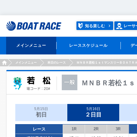
知る楽しむ
レーサ
メインメニュー
レーススケジュール
デ
HOME
メインメニュー
本日のレース
ＭＮＢＲ若松１ｓｔマンスリーＢＯＡＴＲ
ＭＮＢＲ若松１ｓ
5月15日
5月16日
初日
２日目
レース
1R
2R
3R