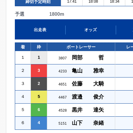
締切予定時刻
17:41
18:08
18:34
1
予選 1800m
出走表
オッズ
着
枠
ボートレーサー
レ
岡部 哲
１
1
3807
亀山 雅幸
２
3
4233
佐藤 大騎
３
2
4651
渡邉 俊介
４
5
4467
黒井 達矢
５
6
4528
山下 奈緒
６
4
5151