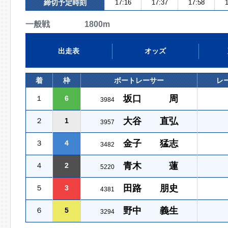
締切予定時刻
17:16
17:37
17:58
1
一般戦 1800m
出走表
オッズ
着
枠
ボートレーサー
レ
坂口 周
１
6
3984
大谷 直弘
２
1
3957
金子 猛志
３
4
3482
青木 蓮
４
2
5220
田路 朋史
５
3
4381
野中 義生
６
5
3294