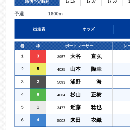
締切予定時刻
17:16
17:37
17:58
1
予選 1800m
出走表
オッズ
着
枠
ボートレーサー
レ
大谷 直弘
１
3
3957
山本 隆幸
２
5
4025
浦野 海
３
2
5093
杉山 正樹
４
6
4084
近藤 稔也
５
1
3477
来田 衣織
６
4
5003