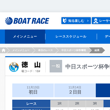
知る楽しむ
レーサ
メインメニュー
レーススケジュール
デ
HOME
メインメニュー
本日のレース
中日スポーツ杯争奪戦
結果
中日スポーツ杯争
11月13日
11月14日
初日
２日目
レース
1R
2R
3R