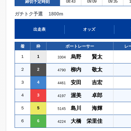
締切予定時刻
08:43
09:09
09:35
1
ガチトク予選 1800m
出走表
オッズ
着
枠
ボートレーサー
レ
烏野 賢太
１
1
3304
柳内 敬太
２
2
4790
安田 吉宏
３
4
4461
渥美 卓郎
４
3
4197
島川 海輝
５
5
5145
大橋 栄里佳
６
6
4224