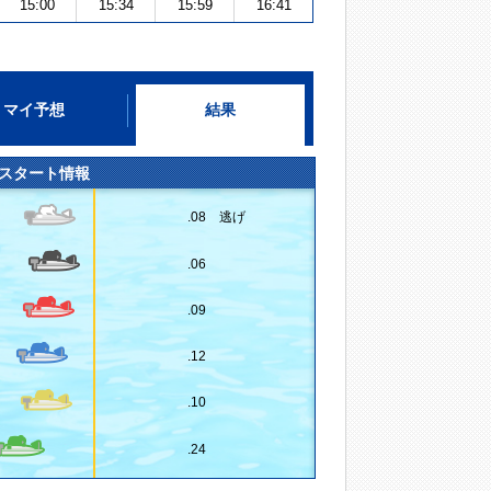
15:00
15:34
15:59
16:41
マイ予想
結果
スタート情報
.08 逃げ
.06
.09
.12
.10
.24