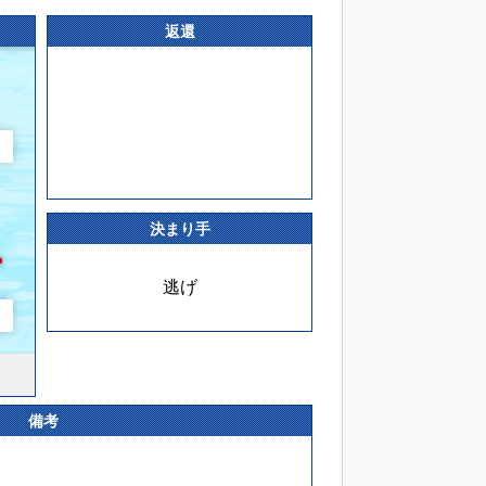
返還
決まり手
逃げ
備考