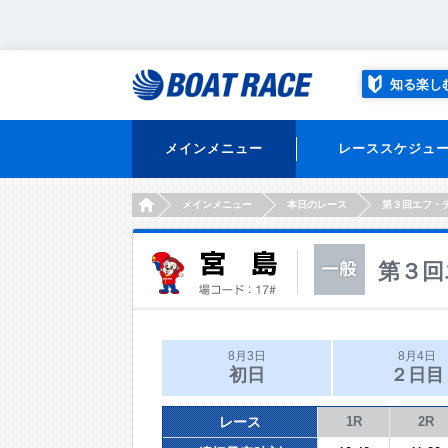
知る楽し
メインメニュー
レーススケジュ
HOME
メインメニュー
本日のレース
第３回エフ・
第３回
8月3日
8月4日
初日
２日目
レース
1R
2R