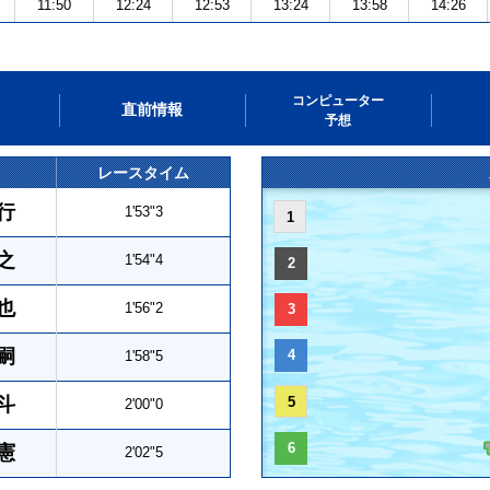
11:50
12:24
12:53
13:24
13:58
14:26
コンピューター
直前情報
予想
レースタイム
行
1'53"3
1
之
1'54"4
2
也
1'56"2
3
嗣
4
1'58"5
斗
5
2'00"0
6
憲
2'02"5