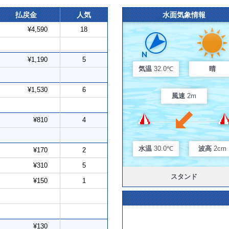
払戻金
人気
水面気象情報
¥4,590
18
¥1,190
5
気温
32.0℃
晴
¥1,530
6
風速
2m
¥810
4
水温
30.0℃
波高
2cm
¥170
2
¥310
5
スタンド
¥150
1
¥130