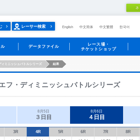
ネ
む
レーサー検索
English
中文简体
中文繁體
한국어
レース場・
ール
データファイル
チケットショップ
ディミニッシュバトルシリーズ
結果
エフ・ディミニッシュバトルシリーズ
8月5日
8月6日
３日目
４日目
3R
4R
5R
6R
7R
8R