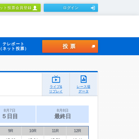
ット投票会員登録
ログイン
テレボート
投票
（ネット投票）
ライブ&
レース場
リプレイ
データ
8月7日
8月8日
５日目
最終日
9R
10R
11R
12R