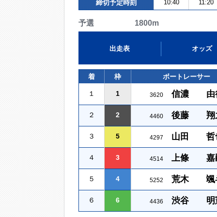
締切予定時刻
10:40
11:20
予選 1800m
出走表
オッズ
着
枠
ボートレーサー
信濃 由
１
1
3620
後藤 翔
２
2
4460
山田 哲
３
5
4297
上條 嘉
４
3
4514
荒木 颯
５
4
5252
渋谷 明
６
6
4436