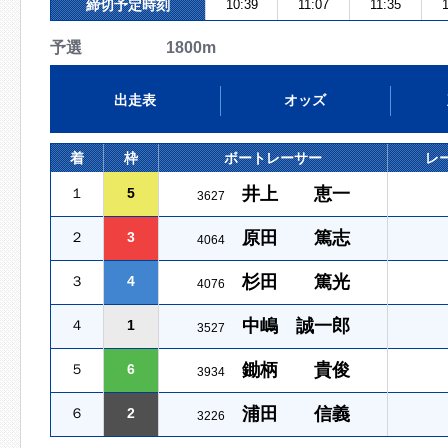
締切予定時刻
10:39
11:07
11:35
1
予選 1800m
出走表
オッズ
着
枠
ボートレーサー
レ
井上 恵一
１
5
3627
原田 篤志
２
3
4064
杉田 篤光
３
4
4076
中嶋 誠一郎
４
1
3527
鋤柄 貴俊
５
6
3934
浦田 信義
６
2
3226