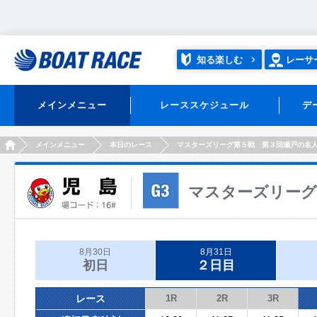
知る楽しむ
レーサ
メインメニュー
レーススケジュール
デ
HOME
メインメニュー
本日のレース
マスターズリーグ第５戦 第３回瀬戸の名
マスターズリーグ
8月30日
8月31日
初日
２日目
レース
1R
2R
3R