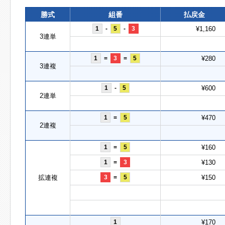
勝式
組番
払戻金
1
-
5
-
3
¥1,160
3連単
1
=
3
=
5
¥280
3連複
1
-
5
¥600
2連単
1
=
5
¥470
2連複
1
=
5
¥160
1
=
3
¥130
拡連複
3
=
5
¥150
1
¥170