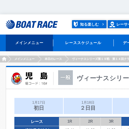
知る楽しむ
レーサ
メインメニュー
レーススケジュール
デ
HOME
メインメニュー
本日のレース
ヴィーナスシリーズ第１９戦 第１４回ク
ヴィーナスシリー
1月17日
1月18日
初日
２日目
レース
1R
2R
3R