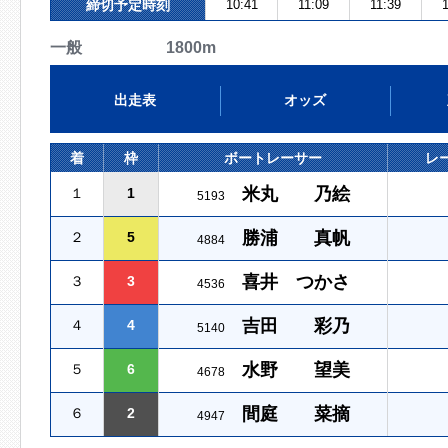
締切予定時刻
10:41
11:09
11:39
1
一般 1800m
出走表
オッズ
着
枠
ボートレーサー
レ
米丸 乃絵
１
1
5193
勝浦 真帆
２
5
4884
喜井 つかさ
３
3
4536
吉田 彩乃
４
4
5140
水野 望美
５
6
4678
間庭 菜摘
６
2
4947