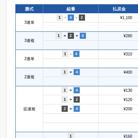
勝式
組番
払戻金
1
-
4
-
2
¥1,100
3連単
1
=
2
=
4
¥280
3連複
1
-
4
¥310
2連単
1
=
4
¥400
2連複
1
=
4
¥130
1
=
2
¥120
拡連複
2
=
4
¥200
1
¥160