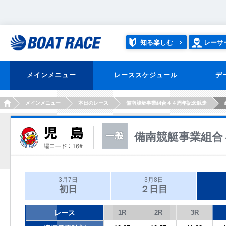
知る楽しむ
レーサ
メインメニュー
レーススケジュール
デ
HOME
メインメニュー
本日のレース
備南競艇事業組合４４周年記念競走
備南競艇事業組合
3月7日
3月8日
初日
２日目
レース
1R
2R
3R