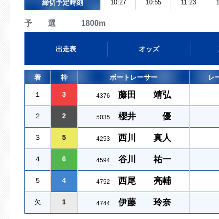
締切予定時刻
10:27
10:55
11:23
予 選 1800m
出走表
オッズ
着
枠
ボートレーサー
レ
藤田 靖弘
１
3
4376
櫻井 優
２
2
5035
西川 真人
３
5
4253
谷川 祐一
４
6
4594
西尾 亮輔
５
4
4752
伊藤 玲奈
欠
1
4744