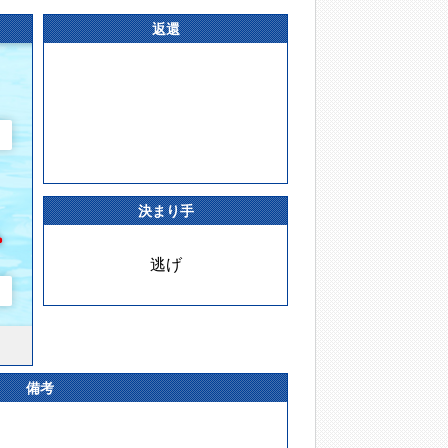
返還
決まり手
逃げ
備考