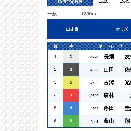
締切予定時刻
15:20
15:45
一般 1800m
出走表
オッズ
着
枠
ボートレーサー
長畑 友
１
1
4274
山田 佑
２
2
4323
古澤 光
３
5
4522
森林 
４
3
3680
浮田 圭
５
4
4202
藤山 翔
６
6
4561