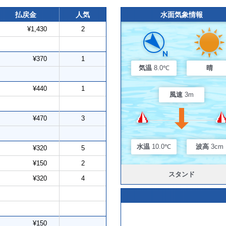
払戻金
人気
水面気象情報
¥1,430
2
¥370
1
気温
8.0℃
晴
¥440
1
風速
3m
¥470
3
水温
10.0℃
波高
3cm
¥320
5
¥150
2
スタンド
¥320
4
¥150