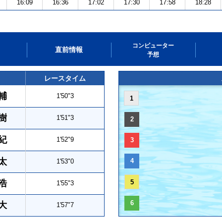
16:09
16:36
17:02
17:30
17:58
18:28
コンピューター
直前情報
予想
レースタイム
輔
1'50"3
1
樹
1'51"3
2
紀
1'52"9
3
太
4
1'53"0
浩
5
1'55"3
6
大
1'57"7