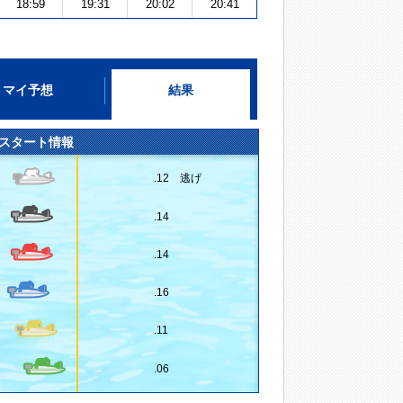
18:59
19:31
20:02
20:41
マイ予想
結果
スタート情報
.12 逃げ
.14
.14
.16
.11
.06