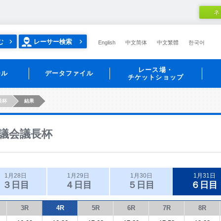
ネ
む
レーサー検索
English
中文简体
中文繁體
한국어
レース場・
ール
データファイル
チケットショップ
長杯
結果
議会議長杯
1月28日
1月29日
1月30日
1月31日
３日目
４日目
５日目
６日目
3R
4R
5R
6R
7R
8R