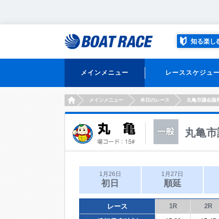
知る楽し
メインメニュー
レーススケジュ
HOME
メインメニュー
本日のレース
丸亀市議会議
丸亀市
1月26日
1月27日
初日
順延
レース
1R
2R