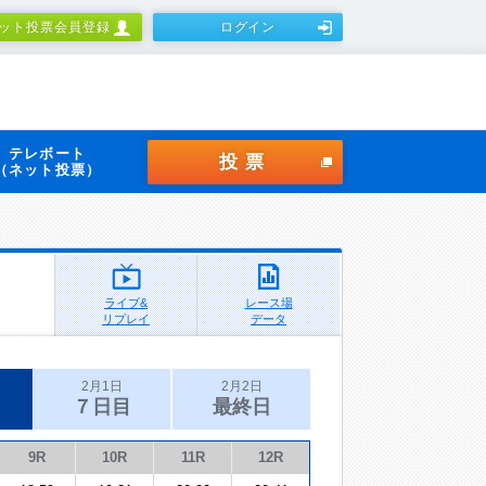
ット投票会員登録
ログイン
テレボート
投票
（ネット投票）
ライブ&
レース場
リプレイ
データ
2月1日
2月2日
７日目
最終日
9R
10R
11R
12R