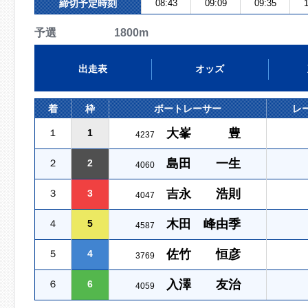
締切予定時刻
08:43
09:09
09:35
1
予選 1800m
出走表
オッズ
着
枠
ボートレーサー
レ
大峯 豊
１
1
4237
島田 一生
２
2
4060
吉永 浩則
３
3
4047
木田 峰由季
４
5
4587
佐竹 恒彦
５
4
3769
入澤 友治
６
6
4059