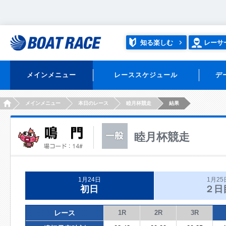
知る楽しむ
レーサ
メインメニュー
レーススケジュール
デ
HOME
メインメニュー
本日のレース
睦月杯競走
結果
睦月杯競走
1月24日
1月25
初日
２日
レース
1R
2R
3R