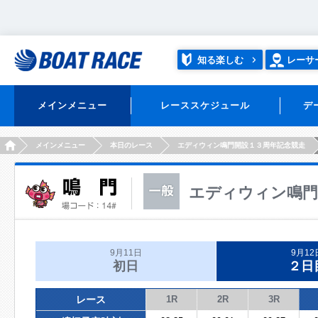
知る楽しむ
レーサ
メインメニュー
レーススケジュール
デ
HOME
メインメニュー
本日のレース
エディウィン鳴門開設１３周年記念競走
エディウィン鳴門
9月11日
9月12
初日
２日
レース
1R
2R
3R