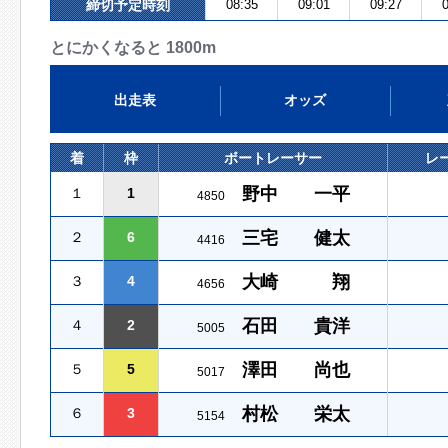
締切予定時刻
08:35
09:01
09:27
0
とにかくなると 1800m
出走表
オッズ
着
枠
ボートレーサー
レ
野中 一平
１
1
4850
三宅 健太
２
6
4416
大崎 翔
３
4
4656
石田 貴洋
４
2
5005
澤田 尚也
５
5
5017
村松 栄太
６
3
5154