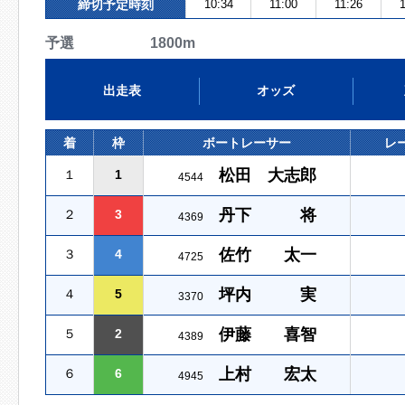
締切予定時刻
10:34
11:00
11:26
予選 1800m
出走表
オッズ
着
枠
ボートレーサー
レ
松田 大志郎
１
1
4544
丹下 将
２
3
4369
佐竹 太一
３
4
4725
坪内 実
４
5
3370
伊藤 喜智
５
2
4389
上村 宏太
６
6
4945