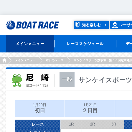
知る楽しむ
レーサ
メインメニュー
レーススケジュール
デ
HOME
メインメニュー
本日のレース
サンケイスポーツ旗争奪 第５６回尼崎選
サンケイスポーツ
1月20日
1月21日
初日
２日目
レース
1R
2R
3R