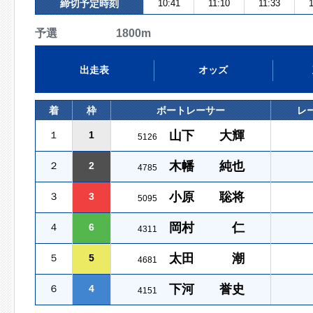
締切予定時刻
10:41
11:10
11:33
予選 1800m
出走表
オッズ
着
枠
ボートレーサー
レ
山下 大輝
１
1
5126
木幡 純也
２
2
4785
小原 聡将
３
3
5095
岡村 仁
４
6
4311
太田 潮
５
5
4681
下河 誉史
６
4
4151