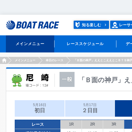
知る楽しむ
レーサ
メインメニュー
レーススケジュール
デ
HOME
メインメニュー
本日のレース
「Ｂ面の神戸」ええとこええとこＢＴＳ神
「Ｂ面の神戸」え
5月16日
5月17日
初日
２日目
レース
1R
2R
3R