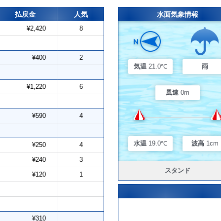
払戻金
人気
水面気象情報
¥2,420
8
¥400
2
気温
21.0℃
雨
¥1,220
6
風速
0m
¥590
4
水温
19.0℃
波高
1cm
¥250
4
¥240
3
スタンド
¥120
1
¥310