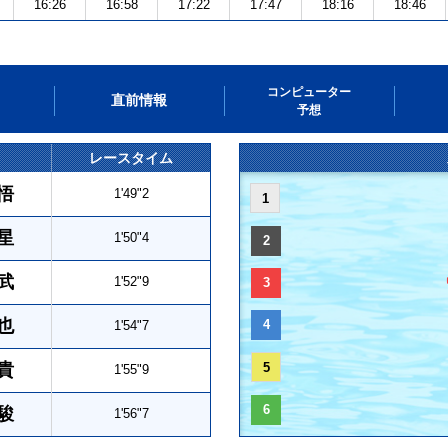
16:26
16:58
17:22
17:47
18:16
18:46
コンピューター
直前情報
予想
レースタイム
悟
1'49"2
1
星
1'50"4
2
武
1'52"9
3
也
4
1'54"7
貴
5
1'55"9
6
駿
1'56"7