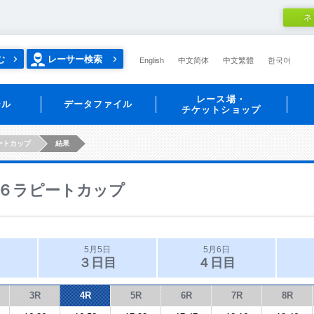
ネ
む
レーサー検索
English
中文简体
中文繁體
한국어
レース場・
ール
データファイル
チケットショップ
ートカップ
結果
６ラピートカップ
5月5日
5月6日
３日目
４日目
3R
4R
5R
6R
7R
8R