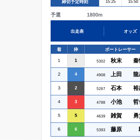
締切予定時刻
15:25
15:50
予選 1800m
出走表
オッズ
着
枠
ボートレーサー
秋末 秦
１
1
5302
上田 龍
２
4
4908
石本 裕
３
2
5267
小池 哲
４
3
4788
雑賀 勇
５
5
4639
藤原 
６
6
5393