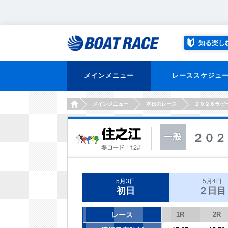
知る楽し
メインメニュー
レーススケジュ
HOME
メインメニュー
本日のレース
２０２６ラピ
２０２
5月3日
5月4日
初日
２日目
レース
1R
2R