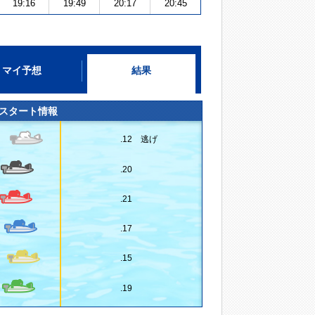
19:16
19:49
20:17
20:45
マイ予想
結果
スタート情報
.12 逃げ
.20
.21
.17
.15
.19