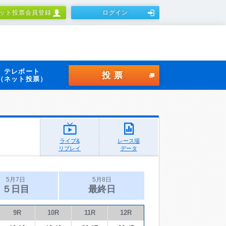
ット投票会員登録
ログイン
テレボート
投票
（ネット投票）
ライブ&
レース場
リプレイ
データ
5月7日
5月8日
５日目
最終日
9R
10R
11R
12R