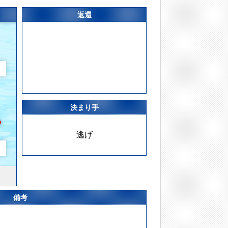
返還
決まり手
逃げ
備考