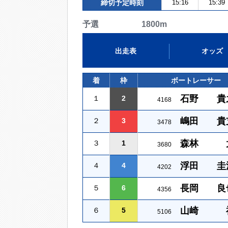
締切予定時刻
15:16
15:39
予選 1800m
出走表
オッズ
着
枠
ボートレーサー
石野 貴
１
2
4168
嶋田 貴
２
3
3478
森林 
３
1
3680
浮田 圭
４
4
4202
長岡 良
５
6
4356
山崎 
６
5
5106