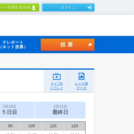
ット投票会員登録
ログイン
テレボート
投票
（ネット投票）
ライブ&
レース場
リプレイ
データ
2月10日
2月11日
５日目
最終日
9R
10R
11R
12R