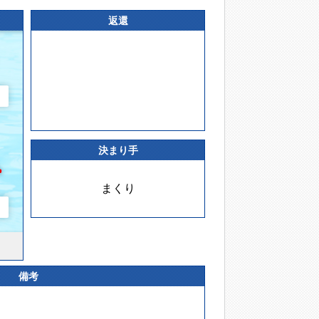
返還
決まり手
まくり
備考