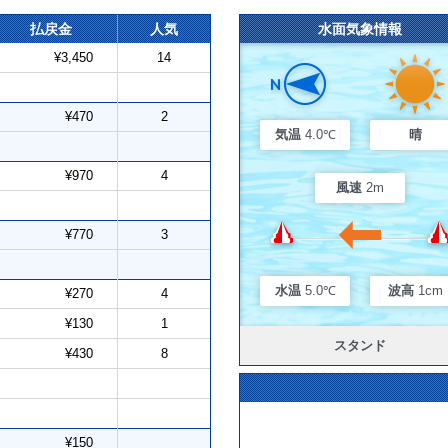
払戻金
人気
水面気象情報
¥3,450
14
¥470
2
気温
4.0℃
晴
¥970
4
風速
2m
¥770
3
水温
5.0℃
波高
1cm
¥270
4
¥130
1
スタンド
¥430
8
¥150