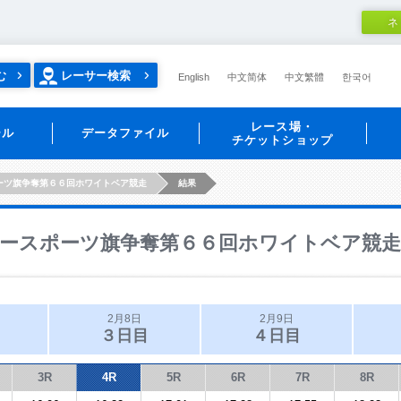
ネ
む
レーサー検索
English
中文简体
中文繁體
한국어
レース場・
ール
データファイル
チケットショップ
ーツ旗争奪第６６回ホワイトベア競走
結果
ースポーツ旗争奪第６６回ホワイトベア競走
2月8日
2月9日
３日目
４日目
3R
4R
5R
6R
7R
8R