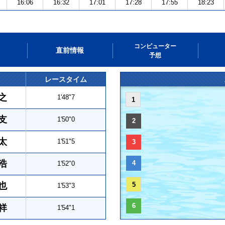
16:06
16:32
17:01
17:28
17:55
18:23
コンピューター
直前情報
予想
レースタイム
之
1'48"7
1
支
1'50"0
2
太
1'51"5
3
浩
4
1'52"0
也
5
1'53"3
6
祥
1'54"1