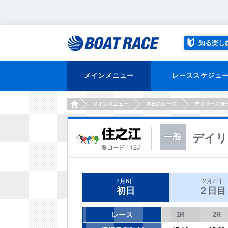
知る楽し
メインメニュー
レーススケジュ
HOME
メインメニュー
本日のレース
デイリースポ
デイリ
2月6日
2月7日
初日
２日目
レース
1R
2R