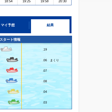
18:54
19:25
19:58
20:30
マイ予想
結果
スタート情報
.19
.06 まくり
.07
.08
.04
.03