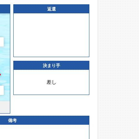
返還
決まり手
差し
備考