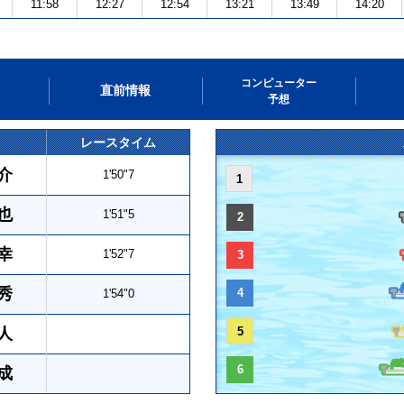
11:58
12:27
12:54
13:21
13:49
14:20
コンピューター
直前情報
予想
レースタイム
介
1'50"7
1
也
1'51"5
2
幸
1'52"7
3
秀
4
1'54"0
人
5
6
成