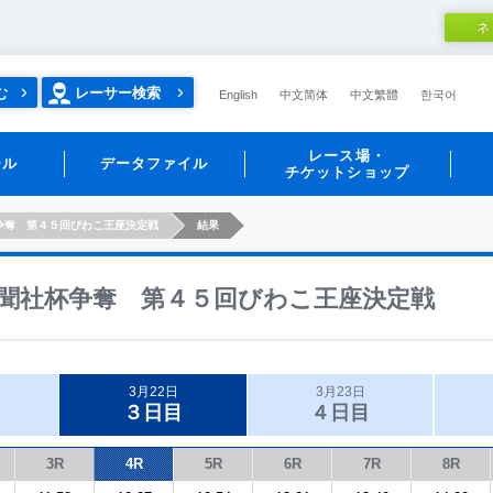
ネ
む
レーサー検索
English
中文简体
中文繁體
한국어
レース場・
ール
データファイル
チケットショップ
争奪 第４５回びわこ王座決定戦
結果
聞社杯争奪 第４５回びわこ王座決定戦
3月22日
3月23日
３日目
４日目
3R
4R
5R
6R
7R
8R