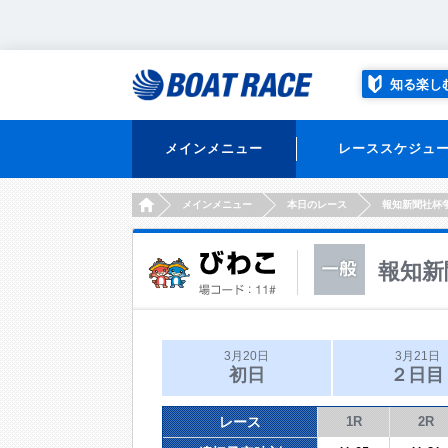
知る楽し
メインメニュー
レーススケジュ
HOME
メインメニュー
本日のレース
報知新聞社杯
報知新
3月20日
3月21日
初日
２日目
レース
1R
2R