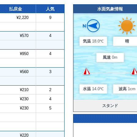
払戻金
人気
水面気象情報
¥2,220
9
¥570
4
気温
18.0℃
晴
¥950
4
風速
0m
¥560
3
水温
14.0℃
波高
1cm
¥210
2
¥230
4
スタンド
¥230
5
¥220