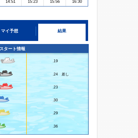
14:51
15:23
15:56
16:30
マイ予想
結果
スタート情報
.19
.24 差し
.23
.30
.29
.36