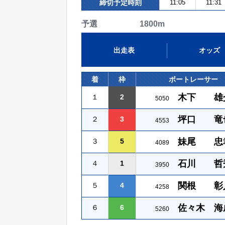
締切予定時刻
11:05
11:31
予選 1800m
出走表
オッズ
着
枠
ボートレーサー
木下 雄
１
2
5050
坪口 竜
２
3
4553
妹尾 忠
３
5
4089
石川 哲
４
1
3950
関根 彰
５
4
4258
佐々木 海
６
6
5260