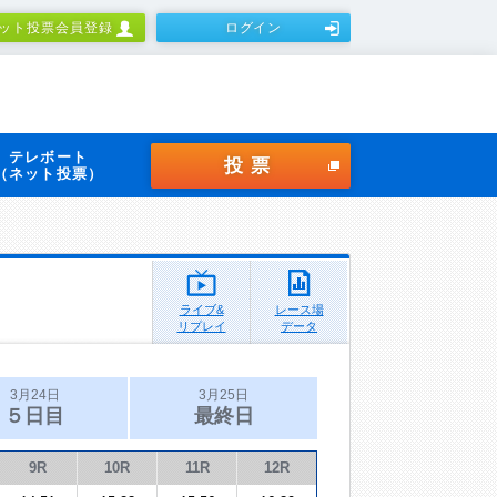
ット投票会員登録
ログイン
テレボート
投票
（ネット投票）
ライブ&
レース場
リプレイ
データ
3月24日
3月25日
５日目
最終日
9R
10R
11R
12R