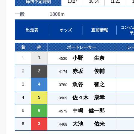
締切予定時刻
10:27
10:54
11:21
一般 1800m
コンピ
出走表
オッズ
直前情報
予
着
枠
ボートレーサー
レ
小野 生奈
１
1
4530
赤坂 俊輔
２
2
4174
魚谷 智之
３
4
3780
佐々木 康幸
４
5
3909
中嶋 健一郎
５
6
4579
大池 佑来
６
3
4468