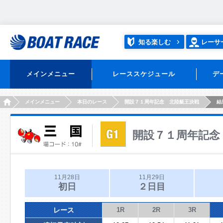
知る楽しむ
レーサ
メインメニュー
レーススケジュール
デ
HOME
メインメニュー
本日のレース
開設７１周年記念 北陸艇王決戦
結
開設７１周年記念
11月28日
11月29日
初日
２日目
レース
1R
2R
3R