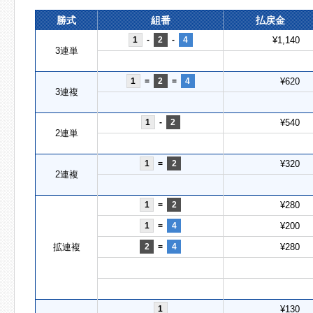
勝式
組番
払戻金
1
-
2
-
4
¥1,140
3連単
1
=
2
=
4
¥620
3連複
1
-
2
¥540
2連単
1
=
2
¥320
2連複
1
=
2
¥280
1
=
4
¥200
拡連複
2
=
4
¥280
1
¥130