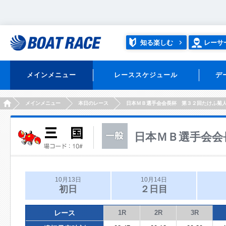
知る楽しむ
レーサ
メインメニュー
レーススケジュール
デ
HOME
メインメニュー
本日のレース
日本ＭＢ選手会会長杯 第３２回たけふ菊
日本ＭＢ選手会会
10月13日
10月14日
初日
２日目
レース
1R
2R
3R