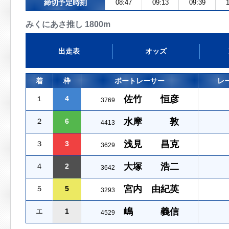
締切予定時刻
08:47
09:13
09:39
1
みくにあさ推し 1800m
出走表
オッズ
着
枠
ボートレーサー
レ
佐竹 恒彦
１
4
3769
水摩 敦
２
6
4413
浅見 昌克
３
3
3629
大塚 浩二
４
2
3642
宮内 由紀英
５
5
3293
嶋 義信
エ
1
4529