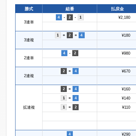
勝式
組番
払戻金
4
-
2
-
1
¥2,180
3連単
1
=
2
=
4
¥180
3連複
4
-
2
¥980
2連単
2
=
4
¥670
2連複
2
=
4
¥160
1
=
4
¥140
拡連複
1
=
2
¥110
4
¥290