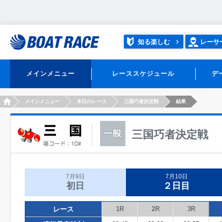
知る楽しむ
レーサ
メインメニュー
レーススケジュール
デ
HOME
メインメニュー
本日のレース
三国巧者決定戦
結果
三国巧者決定戦
7月9日
7月10日
初日
２日目
レース
1R
2R
3R