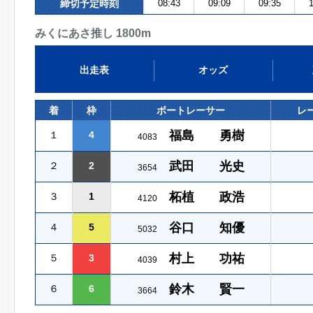
締切予定時刻
08:43
09:09
09:35
1
みくにあさ推し 1800m
出走表
オッズ
着
枠
ボートレーサー
レ
福島 勇樹
１
4
4083
武田 光史
２
2
3654
柘植 政浩
３
1
4120
谷口 知優
４
5
5032
村上 功祐
５
3
4039
鈴木 賢一
６
6
3664