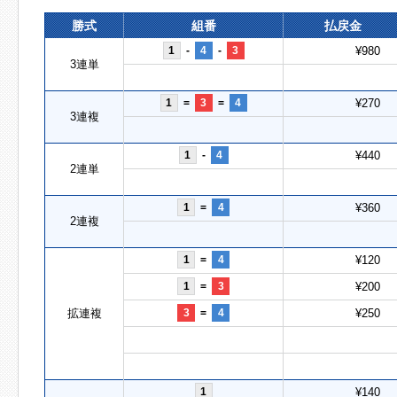
勝式
組番
払戻金
1
-
4
-
3
¥980
3連単
1
=
3
=
4
¥270
3連複
1
-
4
¥440
2連単
1
=
4
¥360
2連複
1
=
4
¥120
1
=
3
¥200
拡連複
3
=
4
¥250
1
¥140