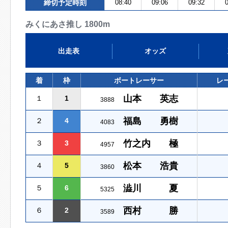
締切予定時刻
08:40
09:06
09:32
0
みくにあさ推し 1800m
出走表
オッズ
着
枠
ボートレーサー
レ
山本 英志
１
1
3888
福島 勇樹
２
4
4083
竹之内 極
３
3
4957
松本 浩貴
４
5
3860
澁川 夏
５
6
5325
西村 勝
６
2
3589