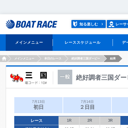
知る楽しむ
レーサ
メインメニュー
レーススケジュール
デ
HOME
メインメニュー
本日のレース
絶好調者三国ダービー
結果
絶好調者三国ダー
7月13日
7月14日
初日
２日目
レース
1R
2R
3R