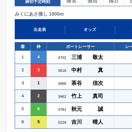
締切予定時刻
08:35
09:01
09:27
0
みくにあさ推し 1800m
出走表
オッズ
着
枠
ボートレーサー
レ
三浦 敬太
１
4
4702
中村 真
２
3
3616
茶谷 信次
３
1
3968
竹上 真司
４
2
3462
秋元 誠
５
6
3781
吉川 晴人
６
5
5229