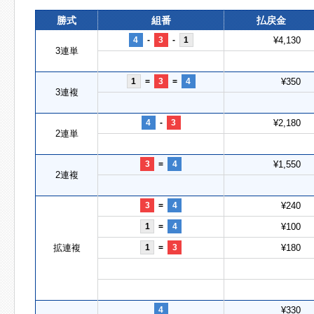
勝式
組番
払戻金
4
-
3
-
1
¥4,130
3連単
1
=
3
=
4
¥350
3連複
4
-
3
¥2,180
2連単
3
=
4
¥1,550
2連複
3
=
4
¥240
1
=
4
¥100
拡連複
1
=
3
¥180
4
¥330