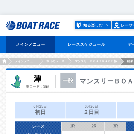
知る楽しむ
レーサ
メインメニュー
レーススケジュール
デ
HOME
メインメニュー
本日のレース
マンスリーＢＯＡＴＲＡＣＥ杯
結果
マンスリーＢＯＡ
6月25日
6月26日
初日
２日目
レース
1R
2R
3R