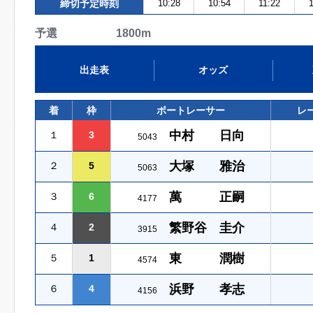
締切予定時刻
10:28
10:54
11:22
予選 1800m
出走表
オッズ
着
枠
ボートレーサー
レ
中村 日向
１
3
5043
大塚 雅治
２
5
5063
萬 正嗣
３
6
4177
繁野谷 圭介
４
2
3915
東 潤樹
５
1
4574
浜野 孝志
６
4
4156