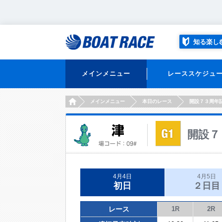
知る楽し
メインメニュー
レーススケジュ
HOME
メインメニュー
本日のレース
開設７３周年
開設７
4月4日
4月5日
初日
２日目
レース
1R
2R