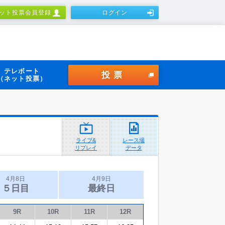
ット投票会員登録
ログイン
テレボート
投票
（ネット投票）
ライブ&
レース場
リプレイ
データ
4月8日
4月9日
５日目
最終日
9R
10R
11R
12R