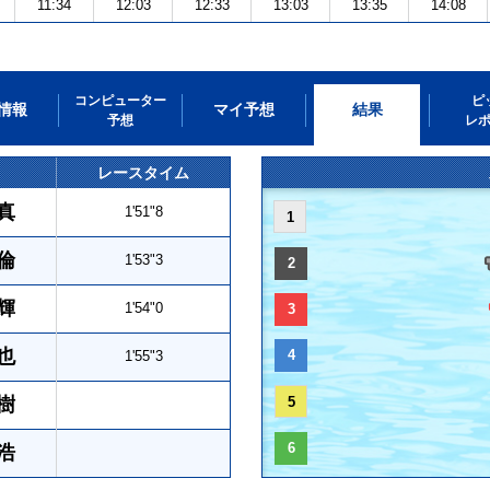
11:34
12:03
12:33
13:03
13:35
14:08
コンピューター
ピ
情報
マイ予想
結果
予想
レ
レースタイム
真
1'51"8
1
倫
1'53"3
2
輝
1'54"0
3
也
4
1'55"3
樹
5
6
浩