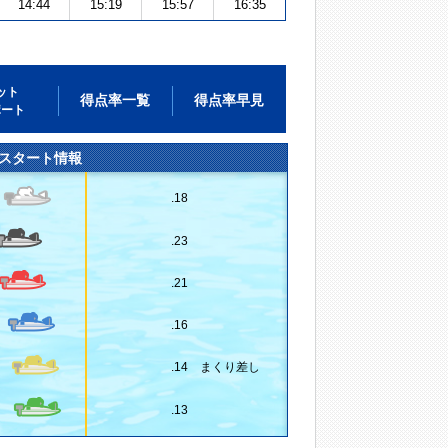
14:44
15:19
15:57
16:35
ット
得点率一覧
得点率早見
ポート
スタート情報
.18
.23
.21
.16
.14 まくり差し
.13