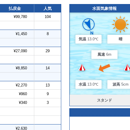
払戻金
人気
水面気象情報
¥99,780
104
¥1,450
8
気温
13.0℃
晴
¥27,090
29
風速
6m
¥8,850
14
水温
13.0℃
波高
5cm
¥2,270
13
¥960
9
スタンド
¥340
3
¥2,630