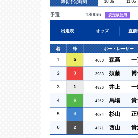
締切予定時刻
10:36
11:05
予選 1800m
安定板使用
出走表
オッズ
直前
着
枠
ボートレーサー
森高 一
１
5
4030
須藤 博
２
3
3983
井上 一
３
1
4826
馬場 貴
４
6
4262
杉山 正
５
4
4084
西山 貴
６
2
4371