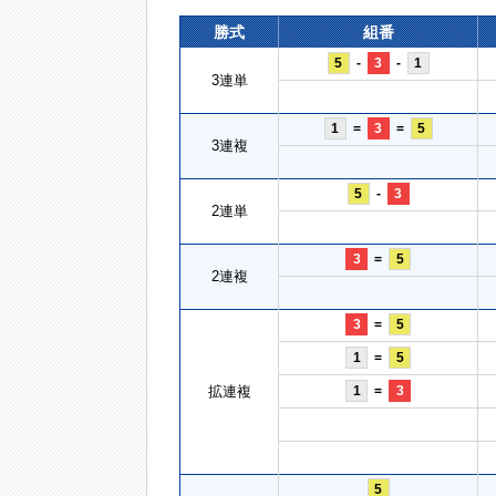
勝式
組番
5
-
3
-
1
3連単
1
=
3
=
5
3連複
5
-
3
2連単
3
=
5
2連複
3
=
5
1
=
5
拡連複
1
=
3
5