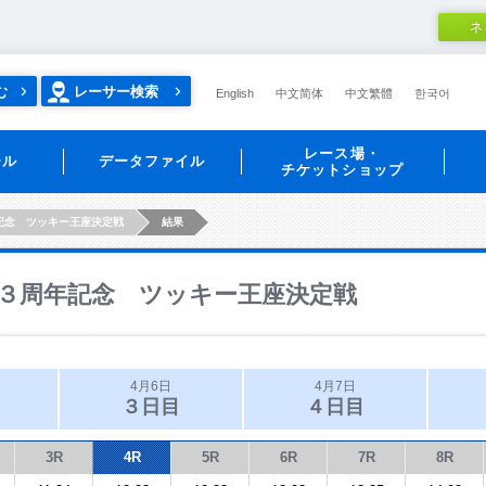
ネ
む
レーサー検索
English
中文简体
中文繁體
한국어
レース場・
ール
データファイル
チケットショップ
記念 ツッキー王座決定戦
結果
３周年記念 ツッキー王座決定戦
4月6日
4月7日
３日目
４日目
3R
4R
5R
6R
7R
8R