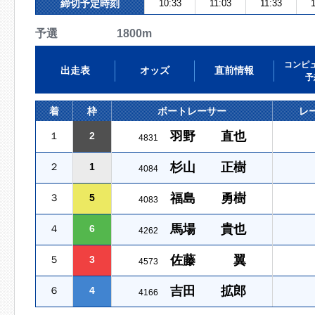
締切予定時刻
10:33
11:03
11:33
1
予選 1800m
コンピ
出走表
オッズ
直前情報
予
着
枠
ボートレーサー
レ
羽野 直也
１
2
4831
杉山 正樹
２
1
4084
福島 勇樹
３
5
4083
馬場 貴也
４
6
4262
佐藤 翼
５
3
4573
吉田 拡郎
６
4
4166