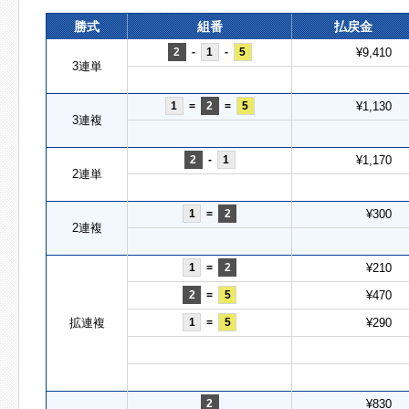
勝式
組番
払戻金
2
-
1
-
5
¥9,410
3連単
1
=
2
=
5
¥1,130
3連複
2
-
1
¥1,170
2連単
1
=
2
¥300
2連複
1
=
2
¥210
2
=
5
¥470
拡連複
1
=
5
¥290
2
¥830