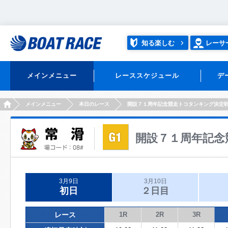
知る楽しむ
レーサ
メインメニュー
レーススケジュール
デ
HOME
メインメニュー
本日のレース
開設７１周年記念競走トコタンキング決定
開設７１周年記念
3月9日
3月10日
初日
２日目
レース
1R
2R
3R