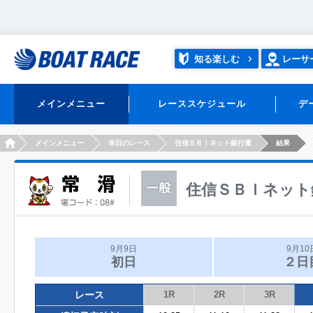
知る楽しむ
レーサ
メインメニュー
レーススケジュール
デ
HOME
メインメニュー
本日のレース
住信ＳＢＩネット銀行賞
結果
住信ＳＢＩネット
9月9日
9月10
初日
２日
レース
1R
2R
3R