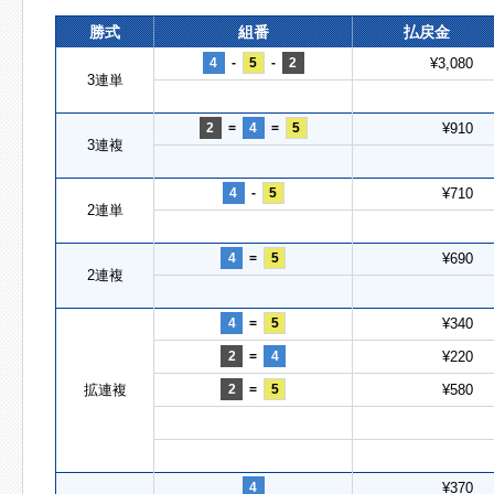
勝式
組番
払戻金
4
-
5
-
2
¥3,080
3連単
2
=
4
=
5
¥910
3連複
4
-
5
¥710
2連単
4
=
5
¥690
2連複
4
=
5
¥340
2
=
4
¥220
拡連複
2
=
5
¥580
4
¥370