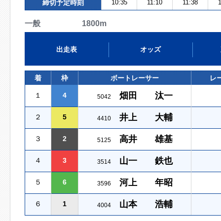
締切予定時刻
10:35
11:10
11:38
1
一般 1800m
出走表
オッズ
着
枠
ボートレーサー
レ
畑田 汰一
１
4
5042
井上 大輔
２
5
4410
高井 雄基
３
2
5125
山一 鉄也
４
3
3514
河上 年昭
５
6
3596
山本 浩輔
６
1
4004