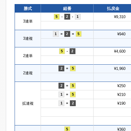
勝式
組番
払戻金
5
-
2
-
1
¥9,310
3連単
1
=
2
=
5
¥940
3連複
5
-
2
¥4,600
2連単
2
=
5
¥1,960
2連複
2
=
5
¥250
1
=
5
¥210
拡連複
1
=
2
¥190
5
¥360