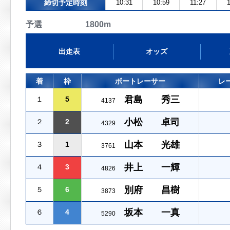
締切予定時刻
10:31
10:59
11:27
予選 1800m
出走表
オッズ
着
枠
ボートレーサー
レ
君島 秀三
１
5
4137
小松 卓司
２
2
4329
山本 光雄
３
1
3761
井上 一輝
４
3
4826
別府 昌樹
５
6
3873
坂本 一真
６
4
5290