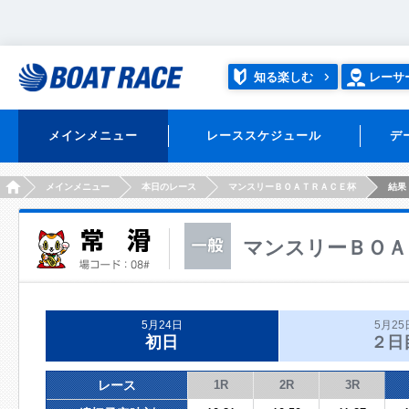
知る楽しむ
レーサ
メインメニュー
レーススケジュール
デ
HOME
メインメニュー
本日のレース
マンスリーＢＯＡＴＲＡＣＥ杯
結果
マンスリーＢＯＡ
5月24日
5月25
初日
２日
レース
1R
2R
3R