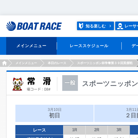
知る楽しむ
レーサ
メインメニュー
レーススケジュール
デ
HOME
メインメニュー
本日のレース
スポーツニッポン杯争奪第３９回英傑戦
スポーツニッポン
3月10日
3月11
初日
２日
レース
1R
2R
3R