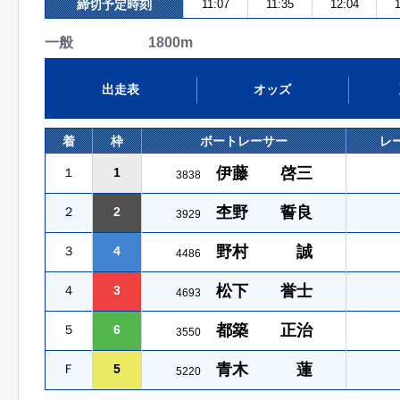
締切予定時刻
11:07
11:35
12:04
1
一般 1800m
出走表
オッズ
着
枠
ボートレーサー
レ
伊藤 啓三
１
1
3838
杢野 誓良
２
2
3929
野村 誠
３
4
4486
松下 誉士
４
3
4693
都築 正治
５
6
3550
青木 蓮
Ｆ
5
5220