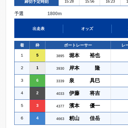
締切予定時刻
15:28
15:56
16:23
1
予選 1800m
出走表
オッズ
着
枠
ボートレーサー
レ
堀本 裕也
１
5
3895
岸本 隆
２
1
3930
泉 具巳
３
6
3339
伊藤 将吉
４
2
4033
濱本 優一
５
3
4377
籾山 佳岳
６
4
4663