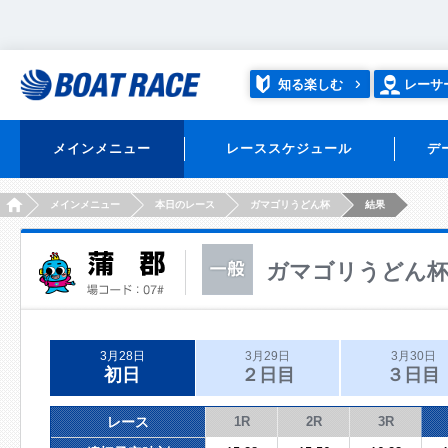
知る楽しむ
レーサ
メインメニュー
レーススケジュール
デ
HOME
メインメニュー
本日のレース
ガマゴリうどん杯
結果
ガマゴリうどん
3月28日
3月29日
3月30日
初日
２日目
３日目
レース
1R
2R
3R