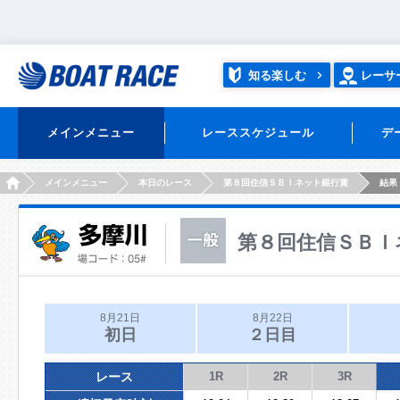
知る楽しむ
レーサ
メインメニュー
レーススケジュール
デ
HOME
メインメニュー
本日のレース
第８回住信ＳＢＩネット銀行賞
結果
第８回住信ＳＢＩ
8月21日
8月22日
初日
２日目
レース
1R
2R
3R