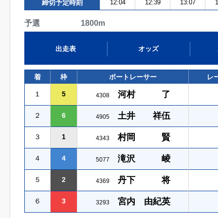
締切予定時刻
12:04
12:39
13:07
1
予選 1800m
出走表
オッズ
着
枠
ボートレーサー
レ
河村 了
１
5
4308
土井 祥伍
２
6
4905
村岡 賢
３
1
4343
滝沢 崚
４
4
5077
丹下 将
５
2
4369
宮内 由紀英
６
3
3293