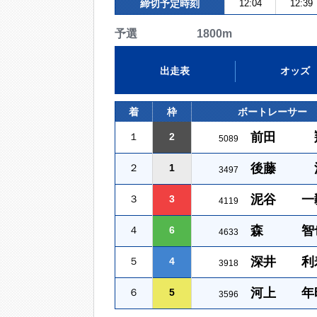
締切予定時刻
12:04
12:39
予選 1800m
出走表
オッズ
着
枠
ボートレーサー
前田 
１
2
5089
後藤 
２
1
3497
泥谷 一
３
3
4119
森 智
４
6
4633
深井 利
５
4
3918
河上 年
６
5
3596