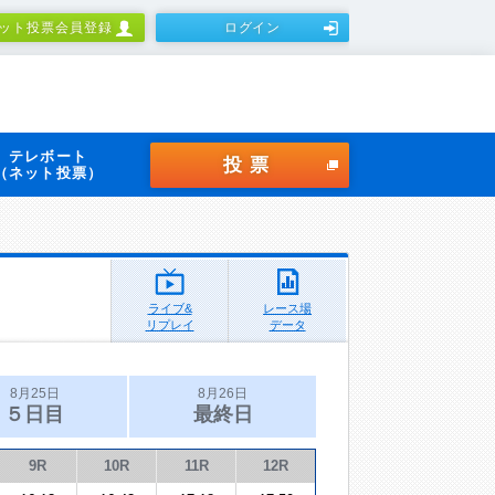
ット投票会員登録
ログイン
テレボート
投票
（ネット投票）
ライブ&
レース場
リプレイ
データ
8月25日
8月26日
５日目
最終日
9R
10R
11R
12R