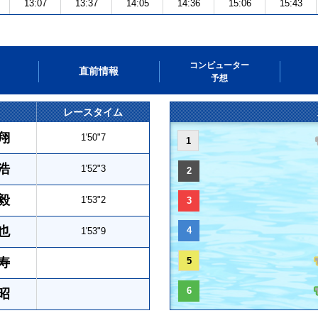
13:07
13:37
14:05
14:36
15:06
15:43
コンピューター
直前情報
予想
レースタイム
翔
1'50"7
1
浩
1'52"3
2
毅
1'53"2
3
也
4
1'53"9
寿
5
6
昭