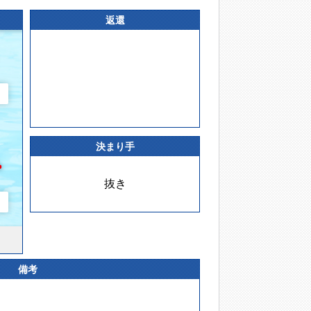
返還
決まり手
抜き
備考