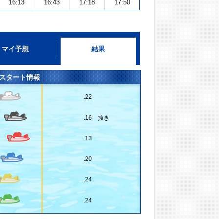
16:13
16:43
17:18
17:50
マイ予想
結果
スタート情報
.22
.16 抜き
.13
.20
.24
.24