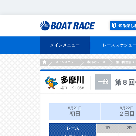
知る楽し
メインメニュー
レーススケジュ
HOME
メインメニュー
本日のレース
第８回住信Ｓ
第８回
8月21日
8月22日
初日
２日目
レース
1R
2R