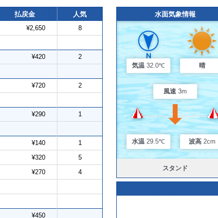
払戻金
人気
水面気象情報
¥2,650
8
¥420
2
気温
32.0℃
晴
¥720
2
風速
3m
¥290
1
水温
29.5℃
波高
2cm
¥140
1
¥320
5
スタンド
¥270
4
¥450