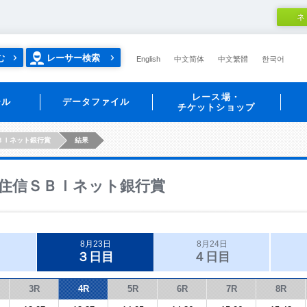
ネ
む
レーサー検索
English
中文简体
中文繁體
한국어
レース場・
ール
データファイル
チケットショップ
ＢＩネット銀行賞
結果
住信ＳＢＩネット銀行賞
8月23日
8月24日
３日目
４日目
3R
4R
5R
6R
7R
8R