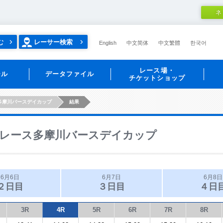
ネ
む
レーサー検索
English
中文简体
中文繁體
한국어
レース場・
ール
データファイル
チケットショップ
多摩川バースデイカップ
結果
レース多摩川バースデイカップ
6月6日
6月7日
6月8日
２日目
３日目
４日
3R
4R
5R
6R
7R
8R