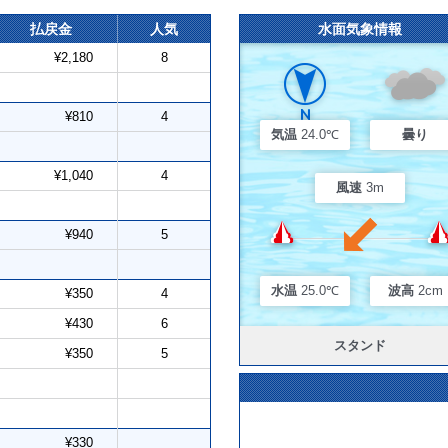
払戻金
人気
水面気象情報
¥2,180
8
¥810
4
気温
24.0℃
曇り
¥1,040
4
風速
3m
¥940
5
水温
25.0℃
波高
2cm
¥350
4
¥430
6
スタンド
¥350
5
¥330