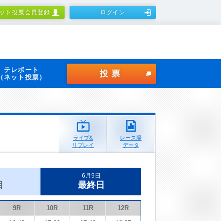
ット投票会員登録
ログイン
テレボート
投票
（ネット投票）
ライブ&
レース場
リプレイ
データ
6月9日
目
最終日
9R
10R
11R
12R