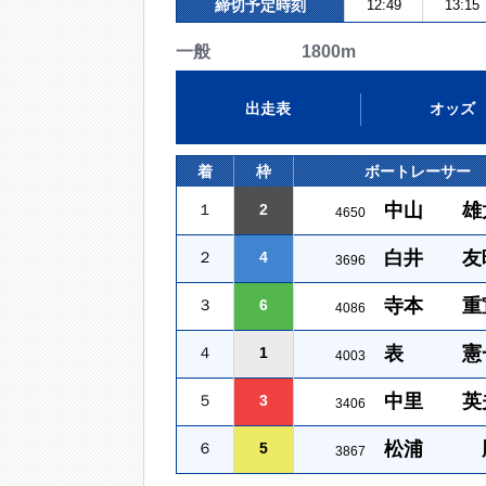
締切予定時刻
12:49
13:15
一般 1800m
出走表
オッズ
着
枠
ボートレーサー
中山 雄
１
2
4650
白井 友
２
4
3696
寺本 重
３
6
4086
表 憲
４
1
4003
中里 英
５
3
3406
松浦 
６
5
3867