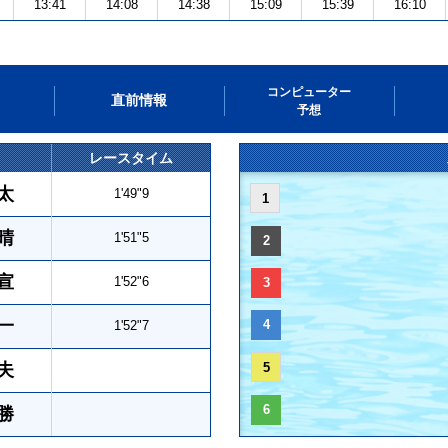
13:41
14:08
14:38
15:09
15:39
16:10
コンピューター
直前情報
予想
レースタイム
太
1'49"9
1
晴
1'51"5
2
宣
1'52"6
3
一
4
1'52"7
夫
5
6
勝