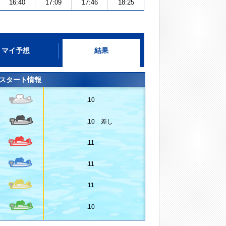
16:40
17:09
17:46
18:25
マイ予想
結果
スタート情報
.10
.10 差し
.11
.11
.11
.10