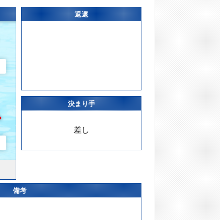
返還
決まり手
差し
備考