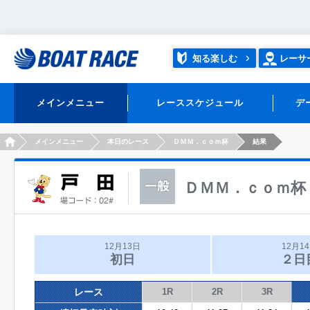
知る楽しむ
レーサ
メインメニュー
レーススケジュール
デ
HOME
メインメニュー
本日のレース
ＤＭＭ．ｃｏｍ杯
結果
ＤＭＭ．ｃｏｍ杯
12月13日
12月1
初日
２日
レース
1R
2R
3R