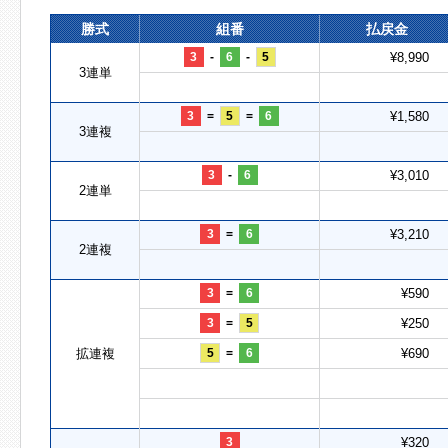
勝式
組番
払戻金
3
-
6
-
5
¥8,990
3連単
3
=
5
=
6
¥1,580
3連複
3
-
6
¥3,010
2連単
3
=
6
¥3,210
2連複
3
=
6
¥590
3
=
5
¥250
拡連複
5
=
6
¥690
3
¥320