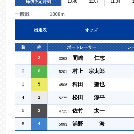
締切予定時刻
10:40
11:07
11:34
1
一般戦 1800m
出走表
オッズ
着
枠
ボートレーサー
レ
間嶋 仁志
１
3
3362
村上 宗太郎
２
6
5201
稗田 聖也
３
5
4506
松田 淳平
４
1
5275
佐竹 太一
５
2
4725
浦野 海
６
4
5093