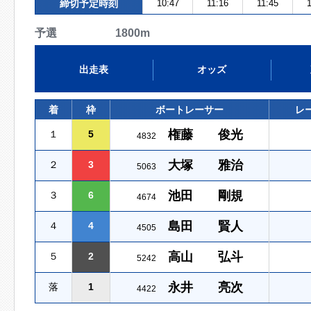
締切予定時刻
10:47
11:16
11:45
1
予選 1800m
出走表
オッズ
着
枠
ボートレーサー
レ
権藤 俊光
１
5
4832
大塚 雅治
２
3
5063
池田 剛規
３
6
4674
島田 賢人
４
4
4505
高山 弘斗
５
2
5242
永井 亮次
落
1
4422