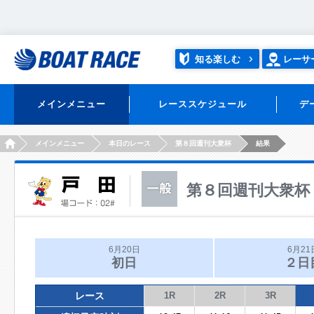
知る楽しむ
レーサ
メインメニュー
レーススケジュール
デ
HOME
メインメニュー
本日のレース
第８回週刊大衆杯
結果
第８回週刊大衆杯
6月20日
6月21
初日
２日
レース
1R
2R
3R