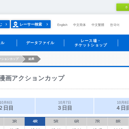
ネ
む
レーサー検索
English
中文简体
中文繁體
한국어
レース場・
ール
データファイル
チケットショップ
クションカップ
結果
漫画アクションカップ
10月6日
10月7日
10月8
２日目
３日目
４日
3R
4R
5R
6R
7R
8R