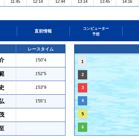
11:45
12:14
12:44
13:14
13:45
14:16
コンピューター
直前情報
予想
レースタイム
介
1'50"4
1
範
1'52"5
2
史
1'53"9
3
弘
4
1'55"1
茂
5
6
至