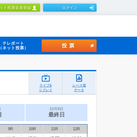
ット投票会員登録
ログイン
テレボート
投票
（ネット投票）
ライブ&
レース場
リプレイ
データ
日
10月9日
目
最終日
9R
10R
11R
12R