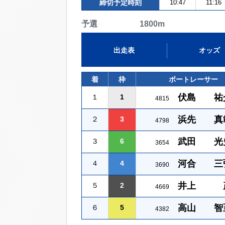
締切予定時刻
10:47
11:16
予選 1800m
出走表
オッズ
着
枠
ボートレーサー
伏島 祐
１
1
4815
浜先 真
２
3
4798
武田 光
３
6
3654
河合 三
４
4
3690
井上 
５
2
4669
高山 智
６
5
4382