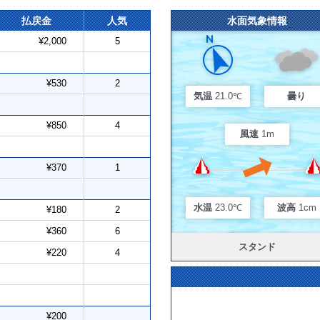
払戻金
人気
水面気象情報
¥2,000
5
¥530
2
気温
21.0℃
曇り
¥850
4
風速
1m
¥370
1
水温
23.0℃
波高
1cm
¥180
2
¥360
6
スタンド
¥220
4
¥200