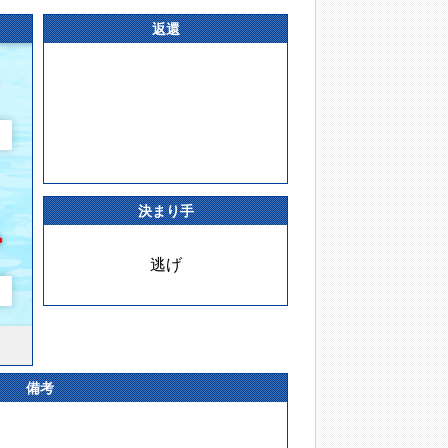
返還
決まり手
逃げ
備考