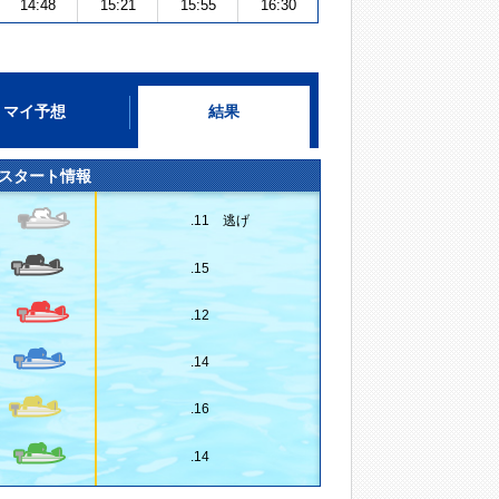
14:48
15:21
15:55
16:30
マイ予想
結果
スタート情報
.11 逃げ
.15
.12
.14
.16
.14