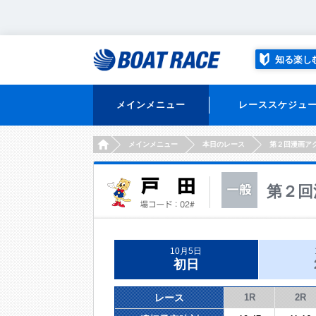
知る楽し
メインメニュー
レーススケジュ
HOME
メインメニュー
本日のレース
第２回漫画ア
第２回
10月5日
初日
レース
1R
2R