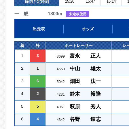
締切予定時刻
15:20
15:47
16:14
1
一 般 1800m
安定板使用
出走表
オッズ
着
枠
ボートレーサー
レ
富永 正人
１
3
3699
中山 雄太
２
1
4650
畑田 汰一
３
6
5042
鈴木 裕隆
４
2
4231
萩原 秀人
５
5
4061
谷野 錬志
６
4
4342