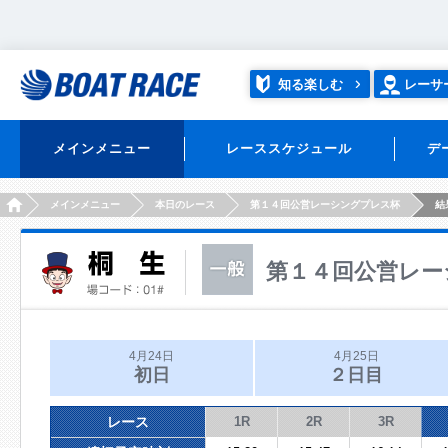
知る楽しむ
レーサ
メインメニュー
レーススケジュール
デ
HOME
メインメニュー
本日のレース
第１４回公営レーシングプレス杯
結
第１４回公営レー
4月24日
4月25日
初日
２日目
レース
1R
2R
3R