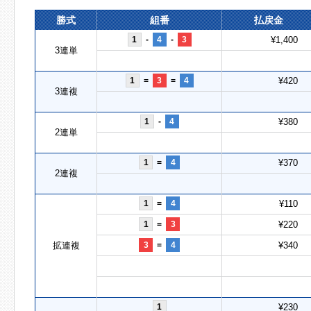
勝式
組番
払戻金
1
-
4
-
3
¥1,400
3連単
1
=
3
=
4
¥420
3連複
1
-
4
¥380
2連単
1
=
4
¥370
2連複
1
=
4
¥110
1
=
3
¥220
拡連複
3
=
4
¥340
1
¥230