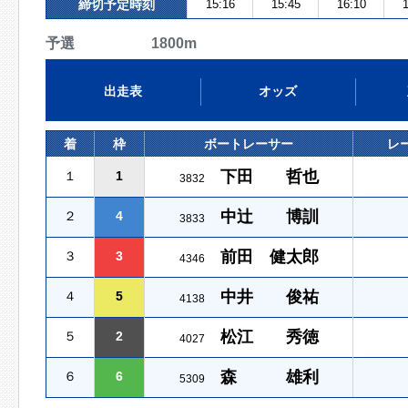
締切予定時刻
15:16
15:45
16:10
1
予選 1800m
出走表
オッズ
着
枠
ボートレーサー
レ
下田 哲也
１
1
3832
中辻 博訓
２
4
3833
前田 健太郎
３
3
4346
中井 俊祐
４
5
4138
松江 秀徳
５
2
4027
森 雄利
６
6
5309