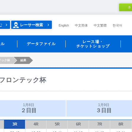
ネ
む
レーサー検索
English
中文简体
中文繁體
한국어
レース場・
ール
データファイル
チケットショップ
テック杯
結果
フロンテック杯
1月8日
1月9日
２日目
３日目
3R
4R
5R
6R
7R
8R