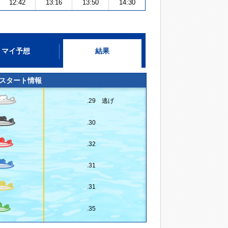
12:42
13:16
13:50
14:30
マイ予想
結果
スタート情報
.29 逃げ
.30
.32
.31
.31
.35