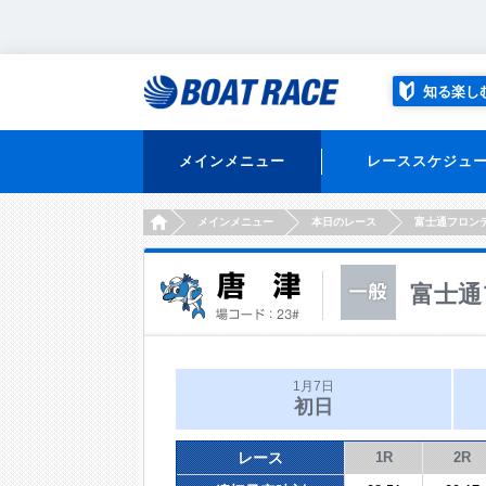
知る楽し
メインメニュー
レーススケジュ
HOME
メインメニュー
本日のレース
富士通フロン
富士通
1月7日
初日
レース
1R
2R