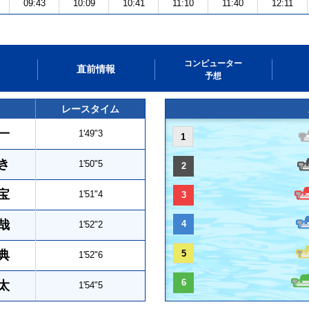
09:43
10:09
10:41
11:10
11:40
12:11
コンピューター
直前情報
予想
レースタイム
一
1'49"3
1
き
1'50"5
2
宝
1'51"4
3
哉
4
1'52"2
典
5
1'52"6
6
太
1'54"5