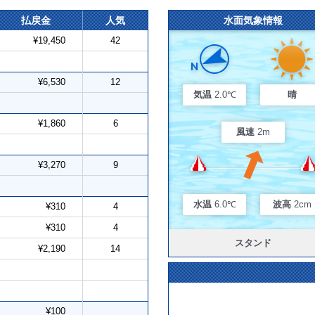
払戻金
人気
水面気象情報
¥19,450
42
¥6,530
12
気温
2.0℃
晴
¥1,860
6
風速
2m
¥3,270
9
水温
6.0℃
波高
2cm
¥310
4
¥310
4
スタンド
¥2,190
14
¥100