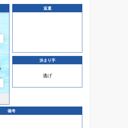
返還
決まり手
逃げ
備考