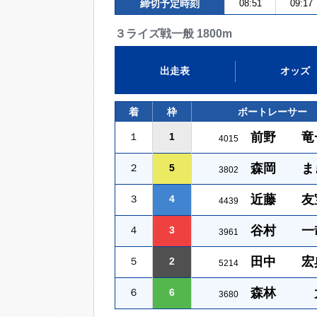
締切予定時刻
08:51
09:17
３ライズ戦一般 1800m
出走表
オッズ
着
枠
ボートレーサー
前野 竜
１
1
4015
森岡 ま
２
5
3802
近藤 友
３
4
4439
谷村 一
４
3
3961
田中 宏
５
2
5214
森林 
６
6
3680