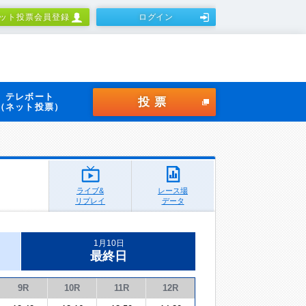
ット投票会員登録
ログイン
テレボート
投票
（ネット投票）
ライブ&
レース場
リプレイ
データ
1月10日
最終日
9R
10R
11R
12R